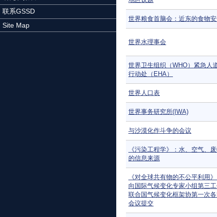
联系GSSD
世界粮食首脑会：近东的食物安
Site Map
世界水理事会
世界卫生组织（WHO）紧急人
行动处（EHA）
世界人口表
世界事务研究所(IWA)
与沙漠化作斗争的会议
《污染工程学》：水、空气、废
的信息来源
《对全球共有物的不公平利用》：
向国际气候变化专家小组第三工
联合国气候变化框架协第一次各
会议提交