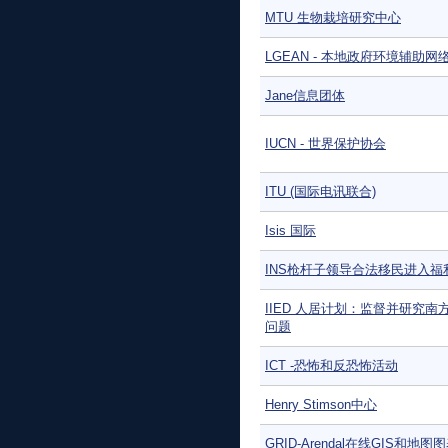
MTU 生物栽培研究中心
LGEAN - 本地政府环境辅助网
Jane信息团体
IUCN - 世界保护协会
ITU (国际电讯联合)
Isis 国际
INS枪杆子领导合法移民进入福
IIED 人居计划：监督并研究南
问题
ICT -恐怖和反恐怖活动
Henry Stimson中心
GRID-Arendal在线GIS和地