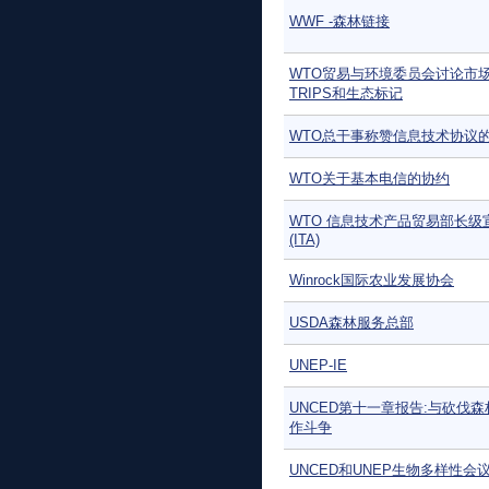
WWF -森林链接
WTO贸易与环境委员会讨论市
TRIPS和生态标记
WTO总干事称赞信息技术协议
WTO关于基本电信的协约
WTO 信息技术产品贸易部长级
(ITA)
Winrock国际农业发展协会
USDA森林服务总部
UNEP-IE
UNCED第十一章报告:与砍伐
作斗争
UNCED和UNEP生物多样性会