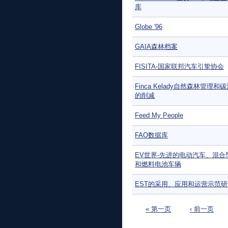
库
Globe '96
GAIA森林档案
FISITA-国家联邦汽车引挚协会
Finca Kelady自然森林管理和
的削减
Feed My People
FAO数据库
EV世界-先进的电动汽车、混合
和燃料电池车辆
EST的采用、应用和运营示范
页面
« 第一页
‹ 前一页