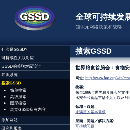
跳转到主要内容
全球可持续发
知识元网络决策和战略
搜索GSSD
什么是GSSD?
可持续性关联对应
GSSD的关联对应设计
世界粮食首脑会：食物安
知识系统
http://www.fao.org/wfs/re
网址:
搜索GSSD
摘要:
简单搜索
来自1996年世界粮食峰会的
高级搜索
水安全和食品市场不足）以及对
图形搜索
领域－议题:
浏览GSSD所有内容
未满足的基本需求
添加网站
层面－问题／解决方案:
可持续问题
研究和报表