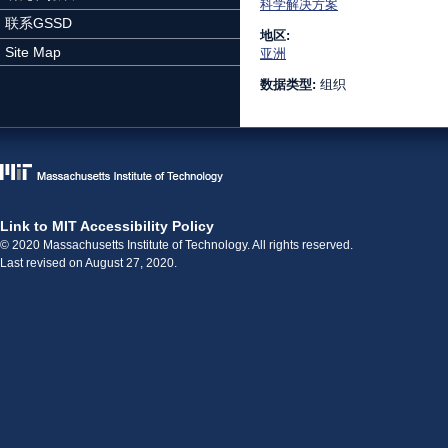
科学解决方案
联系GSSD
地区:
Site Map
亚洲
数据类型:
组织
Link to MIT Accessibility Policy
© 2020 Massachusetts Institute of Technology. All rights reserved.
Last revised on August 27, 2020.