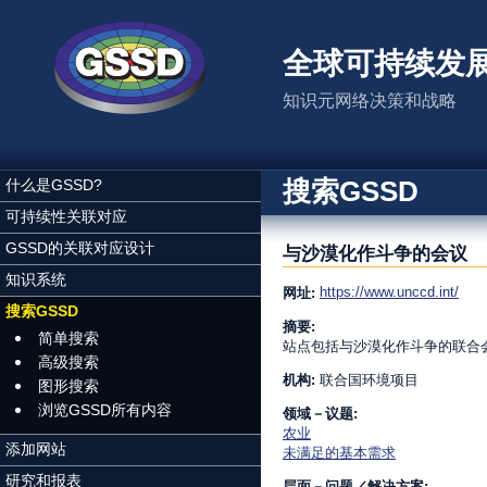
跳转到主要内容
全球可持续发
知识元网络决策和战略
搜索GSSD
什么是GSSD?
可持续性关联对应
GSSD的关联对应设计
与沙漠化作斗争的会议
知识系统
https://www.unccd.int/
网址:
搜索GSSD
摘要:
简单搜索
站点包括与沙漠化作斗争的联合
高级搜索
机构:
联合国环境项目
图形搜索
浏览GSSD所有内容
领域－议题:
农业
添加网站
未满足的基本需求
研究和报表
层面－问题／解决方案: