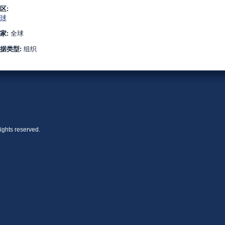
区:
球
家:
全球
据类型:
组织
ights reserved.