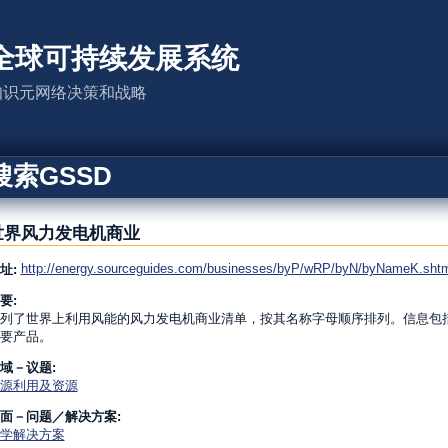
全球可持续发展系统
知识元网络决策和战略
搜索GSSD
世界风力发电机商业
http://energy.sourceguides.com/businesses/byP/wRP/byN/byNameK.sht
址:
要:
列了世界上利用风能的风力发电机商业清单，按其名称字母顺序排列。信息包
要产品。
域－议题:
源利用及资源
面－问题／解决方案:
学解决方案