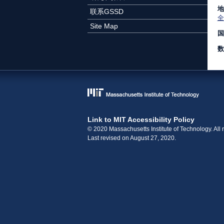
地
联系GSSD
全
Site Map
国
数
Link to MIT Accessibility Policy
© 2020 Massachusetts Institute of Technology. All r
Last revised on August 27, 2020.