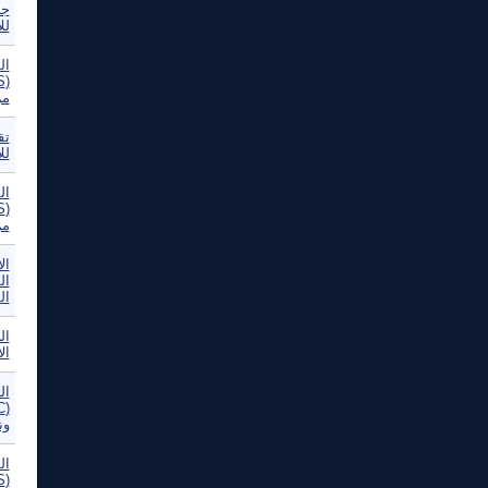
جد
لل
ال
من
تق
للا
ال
من
ال
ال
ال
ال
ال
ون
ال
(WSIS) - تعهد تونس