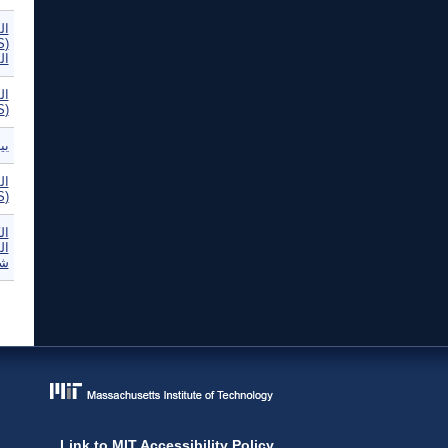
ال
ال
ال
(WSIS) -- إعلان مبادئ جنيف
بي
ال
(WSIS) -- خطة عمل جنيف
ال
ال
شم
ال
Link to MIT Accessibility Policy