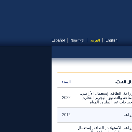
English
العربية
Español
简体中文
ال القضيّه
السنة
راعة, الطاقه, إستعمال الأراضي,
ناعة والتصنيع, الهجرة, التجاره,
2022
حتياجات غير الملباه, المياه
راعة
2012
راعة, الاستهلاك, الطاقه, إستعمال