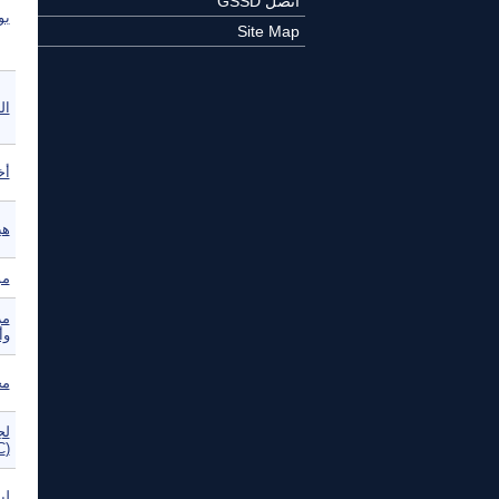
اتصل GSSD
بو
Site Map
ال
أخ
هي
مؤ
مر
وأور
مج
لج
(ADC)
لبن