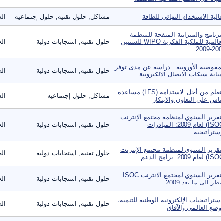
الية الاستخدام النهائي للطاقة
مشاكل, حلول تقنيه, حلول إجتماعيه
الط
برنامج والميزانية المنقحة للمنظمة
العالمية للملكية الفكرية WIPO للسنتين
حلول تقنيه, استجابات دولية
الح
2008-2
مفوضية الأوروبية : دراسة عن مدى توفر
حلول تقنيه, استجابات دولية
الص
تانة شبكات الاتصال الالكترونية
التعلم من أجل الاستدامة (LFS) مساعدة
مشاكل, حلول إجتماعيه
ال
ناس على التعاون والابتكار
تقرير السنوي لمنظمة مجتمع الإنترنت
(ISOC) لعام 2009: المبادرات
حلول تقنيه, استجابات دولية
الح
إستراتيجية
تقرير السنوي لمنظمة مجتمع الإنترنت
حلول تقنيه, استجابات دولية
الح
التقرير السنوي لمجتمع الانترنت ISOC:
حلول تقنيه, استجابات دولية
الح
نظر الى ما بعد 2009
استراتيجيات الإلكترونية الوطنية للتنمية،
حلول تقنيه, استجابات دولية
الص
وضع العالمي والآفاق