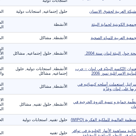
استجابات دولية
شبكة العربية لحقوق الانسان
حلول إجتماعيه, استجابات دولية
ال
الط
جمعية الكويتية لحماية البيئة
الأنشطة
الم
جمعية العربية للمياه الصحية
الأنشطة, مشاكل
الم
الز
حة حول البيئة لبنان سنة 2004.
الأنشطة, حلول إجتماعيه, مشاكل
الأ
الت
عنوان:النّكسه البيئيّة في لبنان – حرب
الأنشطة, استجابات دولية, حلول
الن
لبنانية الاسرائلية تموز 2006
إجتماعيه, مشاكل
وال
رائيل استعملت أسلحه كيميائيه في
الن
الأنشطة, مشاكل
بها على لبنان وغزّه
الم
ال
ظّمة حماية و تنمية الثروة الحرجية في
الأنشطة, حلول تقنيه, مشاكل
الس
نان
الم
منظمة العالمية للملكية الفكرية (WIPO)
حلول تقنيه, استجابات دولية
الح
كانية مساهمة الأنهار الجليدية في توافر
حلول تقنيه
الم
مياه في النظم المناخية المختلفة