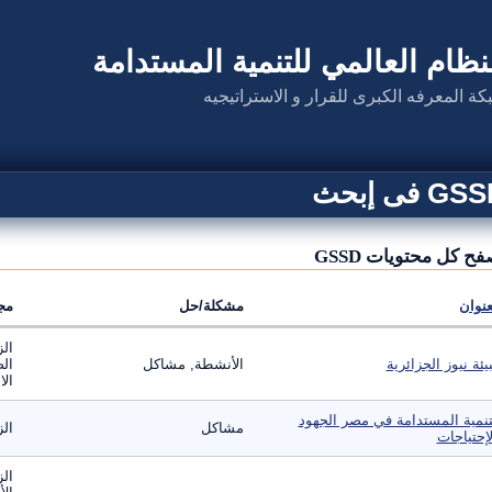
نظام العالمي للتنمية المستدامة
كة المعرفه الكبرى للقرار و الاستراتيجيه
G فى إبحث
ح كل محتويات GSSD
عنوان
مشكلة/حل
مج
الز
بيئة نيوز الجزائرية
الأنشطة, مشاكل
الص
الا
تنمية المستدامة في مصر الجهود
مشاكل
الز
لإحتياجات
الز