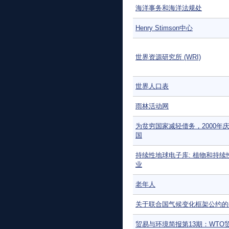
海洋事务和海洋法规处
Henry Stimson中心
世界资源研究所 (WRI)
世界人口表
雨林活动网
为贫穷国家减轻债务，2000年
国
持续性地球电子库: 植物和持续
业
老年人
关于联合国气候变化框架公约的
贸易与环境简报第13期：WTO