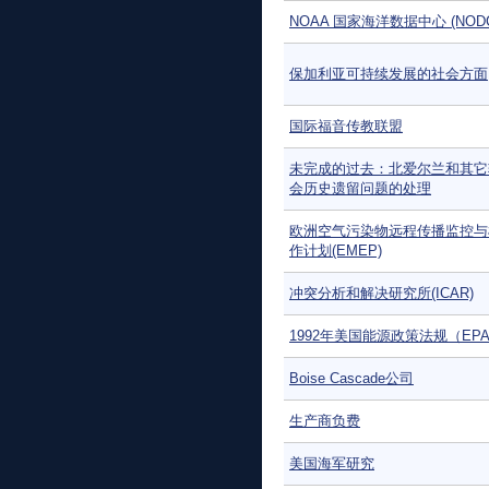
NOAA 国家海洋数据中心 (NOD
保加利亚可持续发展的社会方面
国际福音传教联盟
未完成的过去：北爱尔兰和其它
会历史遗留问题的处理
欧洲空气污染物远程传播监控与
作计划(EMEP)
冲突分析和解决研究所(ICAR)
1992年美国能源政策法规（EPA
Boise Cascade公司
生产商负费
美国海军研究