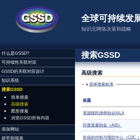
跳转到主要内容
全球可持续发
知识元网络决策和战略
搜索GSSD
什么是GSSD?
可持续性关联对应
GSSD的关联对应设计
高级搜索
知识系统
显示
选择搜索标准
搜索GSSD
简单搜索
标题
高级搜索
图形搜索
美国移民律师协会AILA
浏览GSSD所有内容
印度发展协会（AID）
添加网站
疾病的控制与预防中心（CDC 
研究和报表