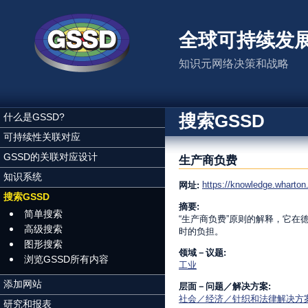
跳转到主要内容
全球可持续发
知识元网络决策和战略
搜索GSSD
什么是GSSD?
可持续性关联对应
GSSD的关联对应设计
生产商负费
知识系统
https://knowledge.wharton.
网址:
搜索GSSD
摘要:
简单搜索
“生产商负费”原则的解释，它
高级搜索
时的负担。
图形搜索
领域－议题:
浏览GSSD所有内容
工业
添加网站
层面－问题／解决方案:
社会／经济／针织和法律解决方
研究和报表