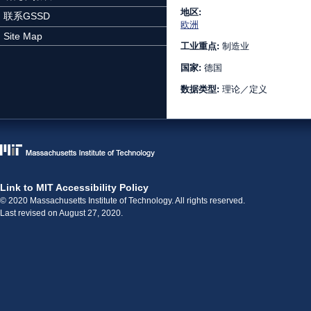
地区:
联系GSSD
欧洲
Site Map
工业重点:
制造业
国家:
德国
数据类型:
理论／定义
Link to MIT Accessibility Policy
© 2020 Massachusetts Institute of Technology. All rights reserved.
Last revised on August 27, 2020.