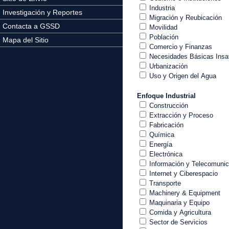
Industria
Investigación y Reportes
Migración y Reubicación
Contacta a GSSD
Movilidad
Población
Mapa del Sitio
Comercio y Finanzas
Necesidades Básicas Insa
Urbanización
Uso y Origen del Agua
Enfoque Industrial
Construcción
Extracción y Proceso
Fabricación
Química
Energía
Electrónica
Información y Telecomuni
Internet y Ciberespacio
Transporte
Machinery & Equipment
Maquinaria y Equipo
Comida y Agricultura
Sector de Servicios