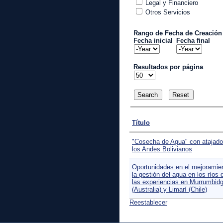
Legal y Financiero
Otros Servicios
Rango de Fecha de Creación
Fecha inicial
Fecha final
Year
Year
Resultados por página
Título
"Cosecha de Agua" con atajado
los Andes Bolivianos
Oportunidades en el mejoramie
la gestión del agua en los ríos
las experiencias en Murrumbid
(Australia) y Limarí (Chile)
Reestablecer