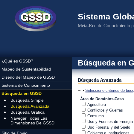
Pasar al contenido principal
Sistema Globa
Meta-Red de Conocimiento pa
Búsqueda en 
¿Qué es GSSD?
Mapeo de Sustentabilidad
Diseño del Mapeo de GSSD
Búsqueda Avanzada
Sistema de Conocimiento
Ocultar
Seleccione criterios de bús
Búsqueda en GSSD
Área de Dominios-Caso
Búsqueda Simple
Agricultura
Búsqueda Avanzada
Conflictos y Guerras
Búsqueda Gráfica
Consumo
Navegar Todas Las
Uso y Fuentes de Energía
Dimensiones De GSSD
Uso Forestal y del Suelo
Sitio de Envío
Gobierno e Instituciones