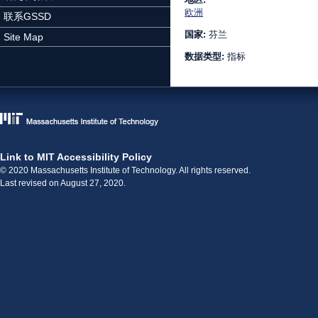
欧洲
联系GSSD
国家:
芬兰
Site Map
数据类型:
指标
Link to MIT Accessibility Policy
© 2020 Massachusetts Institute of Technology. All rights reserved.
Last revised on August 27, 2020.