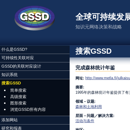
跳转到主要内容
全球可持续发
知识元网络决策和战略
搜索GSSD
什么是GSSD?
可持续性关联对应
GSSD的关联对应设计
完成森林统计年鉴
知识系统
http://www.metla.fi/julkais
网址:
搜索GSSD
摘要:
简单搜索
1995年的森林统计年鉴提供了
高级搜索
领域－议题:
图形搜索
森林和土地利用
浏览GSSD所有内容
层面－问题／解决方案:
添加网站
活动与条件
研究和报表
地区: