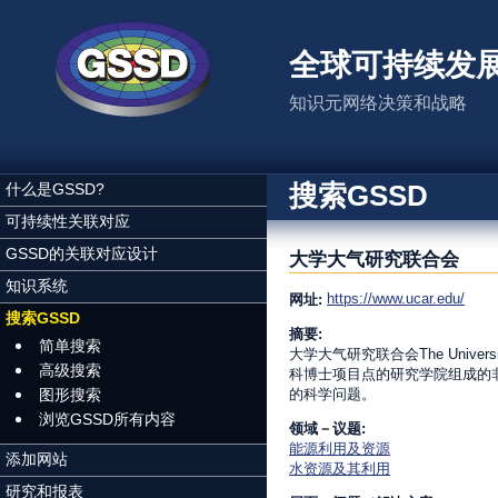
跳转到主要内容
全球可持续发
知识元网络决策和战略
搜索GSSD
什么是GSSD?
可持续性关联对应
GSSD的关联对应设计
大学大气研究联合会
知识系统
https://www.ucar.edu/
网址:
搜索GSSD
摘要:
简单搜索
大学大气研究联合会The Universit
高级搜索
科博士项目点的研究学院组成的
图形搜索
的科学问题。
浏览GSSD所有内容
领域－议题:
能源利用及资源
添加网站
水资源及其利用
研究和报表