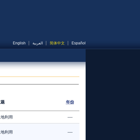
English
العربية
简体中文
Español
议题
年份
土地利用
----
土地利用
----