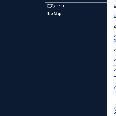
联系GSSD
U
Site Map
(