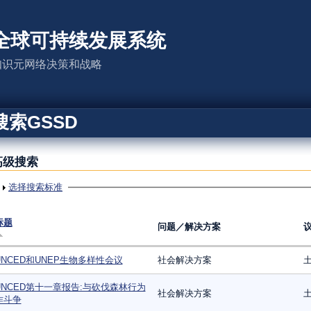
全球可持续发展系统
知识元网络决策和战略
搜索GSSD
高级搜索
显示
选择搜索标准
标题
问题／解决方案
UNCED和UNEP生物多样性会议
社会解决方案
UNCED第十一章报告:与砍伐森林行为
社会解决方案
作斗争