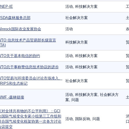
NEP-IE
活动, 科技解决方案
USDA森林服务总部
社会解决方案
Winrock国际农业发展协会
活动
WTO 信息技术产品贸易部长级宣言
科技解决方案
ITA)
WTO关于基本电信的协约
活动, 科技解决方案
WTO总干事称赞信息技术协议的进步
活动, 科技解决方案
WTO贸易与环境委员会讨论市场准入、
社会解决方案
TRIPS和生态标记
活动, 科技解决方案, 社会解决方
WWF -森林链接
案, 问题
《对全球共有物的不公平利用》：GCI
向国际气候变化专家小组第三工作组和
消
活动, 国际反响, 问题
联合国气候变化框架协第一次各方讨论
口
会议提交