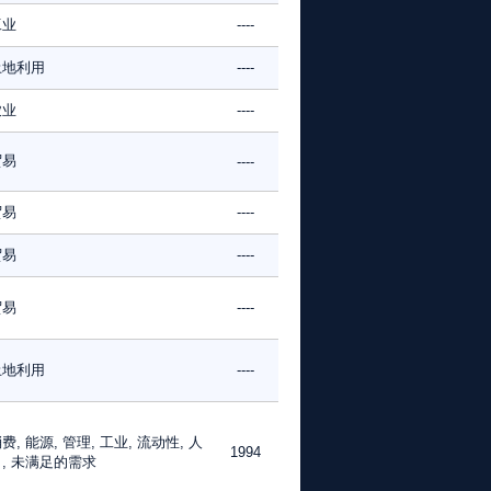
工业
----
土地利用
----
农业
----
贸易
----
贸易
----
贸易
----
贸易
----
土地利用
----
费, 能源, 管理, 工业, 流动性, 人
1994
, 未满足的需求