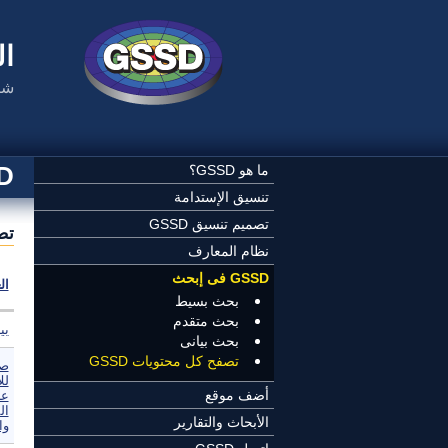
تجاوز إلى المحتوى الرئيسي
ال
شب
SSD
ما هو GSSD؟
تنسيق الإستدامة
تصميم تنسيق GSSD
تصف
نظام المعارف
GSSD فى إبحث
ال
بحث بسيط
بحث متقدم
بي
بحث بيانى
تصفح كل محتويات GSSD
صو
لل
أضف موقع
عل
ال
الأبحاث والتقارير
وا