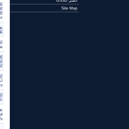
اتصل GSSD
ال
Site Map
ال
ال
جد
تق
للا
ال
شا
ال
الط
ال
ون
ال
-ا
تق
في
وا