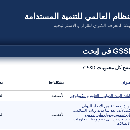
نظام العالمي للتنمية المستدامة
كة المعرفه الكبرى للقرار و الاستراتيجيه
G فى إبحث
ح كل محتويات GSSD
عنوان
مشكلة/حل
مج
انات البنك الدولي : العلوم والتكنولوجيا
الأنشطة
الص
رة إحصائية من الاتحاد الدولي
اتصالات: لقد ساعدت زيادة المنافسة
ى تحقيق وصول مليارات من
الأنشطة
الص
مستخدمين إلى تكنولوجيا المعلومات
لاتصالات