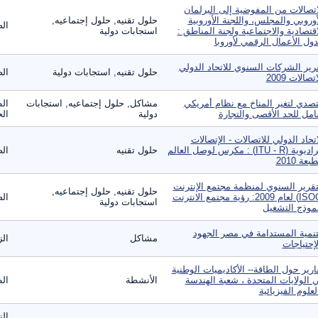
اتصالات من المفوضية إلى البرلمان
أوروبي والمجلس، واللجنة الأوروبية
حلول تقنيه, حلول إجتماعيه,
الص
اقتصادية والاجتماعية ولجنة المناطق :
استجابات دولية
ول الأعمال الرقمي لأوروبا
رير الشركات السنوي للاتحاد الدولي
حلول تقنيه, استجابات دولية
الص
تصالات 2009
تصدي لتغير المناخ مع نظام أمريكي
مشاكل, حلول إجتماعيه, استجابات
الط
مل للحد الأقصى والتجارة
دولية
ال
اتحاد الدولي للاتصالات - الإتصالات
الراديوية (ITU - R) : مكرس لوصل العالم
حلول تقنيه
الص
بعة 2010
تقرير السنوي لمنظمة مجتمع الإنترنت
حلول تقنيه, حلول إجتماعيه,
(ISOC) لعام 2009: رؤية مجتمع الانترنت
الص
استجابات دولية
موذج التشغيل
تنمية المستدامة في مصر الجهود
مشاكل
الز
لإحتياجات
ارير حول الطاقة-- الأكاديميات الوطنية
 الولايات المتحدة ، شعبة الهندسة
الأنشطة
ال
لعلوم الفيزيائية
الز