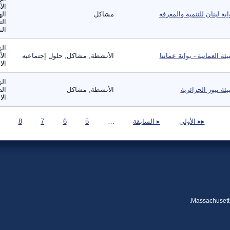
الأ
ابة لبنان للتنمية والمعرفة
مشاكل
اله
الت
الت
الز
بيئة العمانية - بوابة عماننا
الأنشطة, مشاكل, حلول إجتماعيه
الأ
الا
الز
بيئة نيوز الجزائرية
الأنشطة, مشاكل
الص
الا
صفحات
▸▸ الأولى
▸ السابقة
…
5
6
7
8