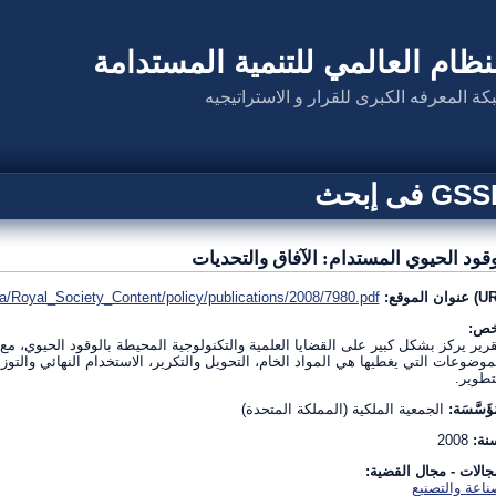
نظام العالمي للتنمية المستدامة
كة المعرفه الكبرى للقرار و الاستراتيجيه
G فى إبحث
وقود الحيوي المستدام: الآفاق والتحديات
ia/Royal_Society_Content/policy/publications/2008/7980.pdf
خص:
قرير يركز بشكل كبير على القضايا العلمية والتكنولوجية المحيطة بالوقود الحيوي، 
موضوعات التي يغطيها هي المواد الخام، التحويل والتكرير، الاستخدام النهائي والتوزيع
تطوير.
ُؤَسَّسَة:
الجمعية الملكية (المملكة المتحدة)
نة:
2008
جالات - مجال القضية:
ناعة والتصنيع