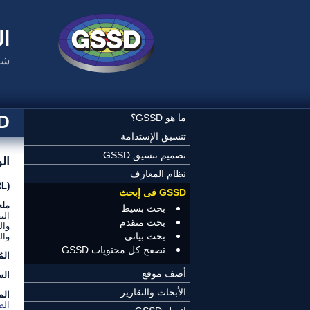
تجاوز إلى المحتوى الرئيسي
ال
شب
SSD
ما هو GSSD؟
تنسيق الإستدامة
تصميم تنسيق GSSD
ال
نظام المعارف
(URL) عنوان الموقع:
GSSD فى إبحث
مل
بحث بسيط
الت
بحث متقدم
وال
بحث بيانى
وال
تصفح كل محتويات GSSD
الم
أضف موقع
الس
الأبحاث والتقارير
الم
الص