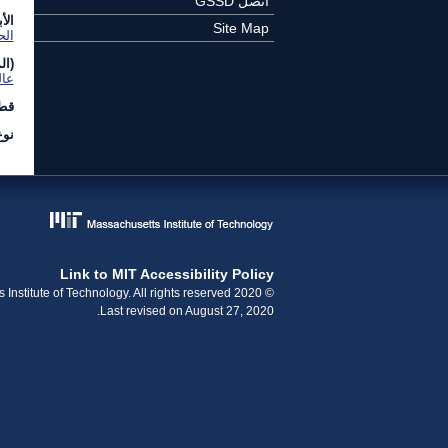
اتصل GSSD
الأ
Site Map
الح
(ال
عا
قطا
نوع
Link to MIT Accessibility Policy
© 2020 Massachusetts Institute of Technology. All rights reserved.
Last revised on August 27, 2020.