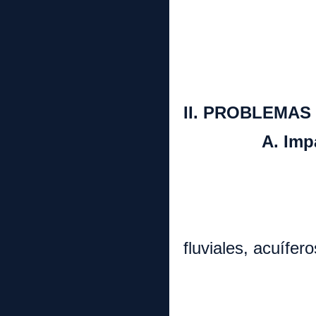
a. Opera
3. Redes y
4. Industri
II. PROBLEMAS
A. Impactos
1. Impactos 
a. Cont
b. Conta
fluviales, acuífer
c. Degr
d. Cam