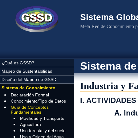
Pasar al contenido principal
Sistema Globa
Meta-Red de Conocimiento pa
Sistema de
¿Qué es GSSD?
Mapeo de Sustentabilidad
Diseño del Mapeo de GSSD
Industria y F
Sistema de Conocimiento
Declaración Formal
I. ACTIVIDADE
Conocimiento/Tipo de Datos
Guía de Conceptos
A. Industria
Fundamentales
Movilidad y Transporte
1. Produ
Agricultura
Uso forestal y del suelo
Uso y Origen del Agua