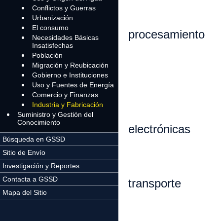
a. Co
Conflictos y Guerras
Urbanización
b. Mine
El consumo
procesamiento
Necesidades Básicas
Insatisfechas
c. Fa
Población
Migración y Reubicación
d. Indu
Gobierno e Instituciones
Uso y Fuentes de Energía
e. Indust
Comercio y Finanzas
Industria y Fabricación
f. Elect
Suministro y Gestión del
Conocimiento
electrónicas
Búsqueda en GSSD
g. Pap
Sitio de Envío
Investigación y Reportes
h. Indus
Contacta a GSSD
transporte
Mapa del Sitio
i.