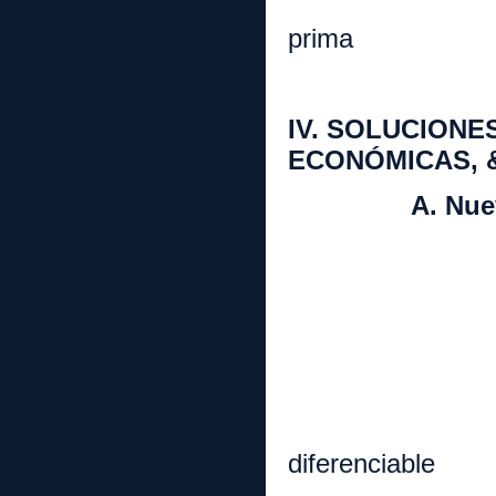
c. Uso d
prima
4. Eco-e
IV. SOLUCIONE
ECON
ÓMICAS, 
A. Nuevos pr
1. El que 
2. Prevenc
3. Etique
4. Previo c
5. Respons
diferenciable