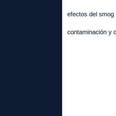
e. Reducc
efectos del smog
2. Formas 
contaminación y d
a. Ll
b. Emisi
c. Otra
3. Amenaza
a. Perd
b. De
c. Daño