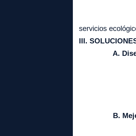
ii. Pr
iii. 
servicios ecológi
III. SOLUCIONE
A. Diseños d
1. Ecolog
2. Análisi
3. Metabo
4. Mecanis
B. Mejores 
1. Substitu