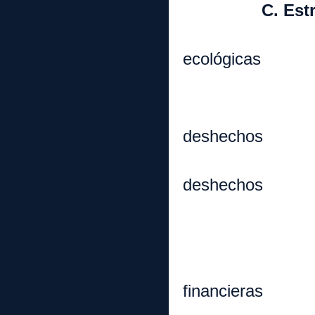
C. Estrateg
1. Incentiv
ecológicas
a. Objet
i. La
deshechos
ii. 
deshechos
iii. O
b. Tipo
i. H
financieras