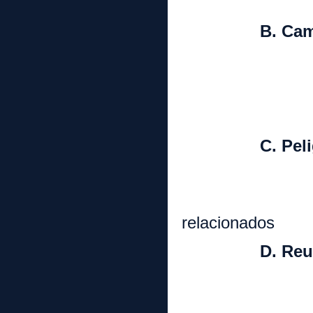
b. Reduc
B. Cambios
1. Emisión 
2. Impactos
3. Efectos
C. Peligros
1. Residuo
2. Peligros 
relacionados
D. Reubicac
1. Impac
a. Efec