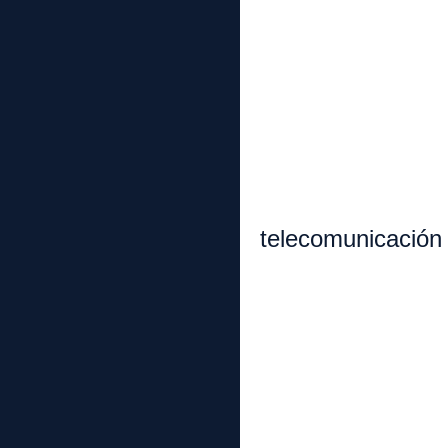
ii. 
iii.
iv.
v. S
i. Maqu
j. Indus
telecomunicación
k. Comi
l. Sect
m. Servic
n. Otr
2. Product