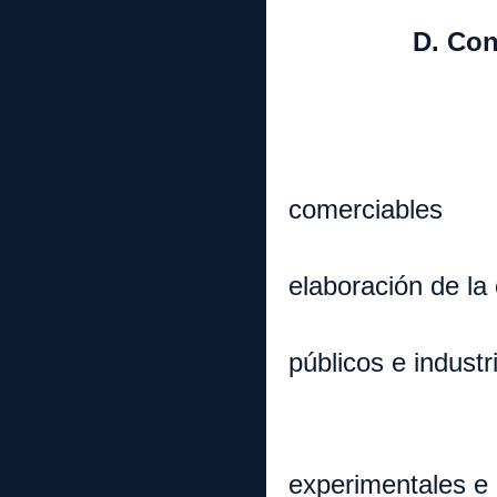
D. Contabili
1. Dirigidos
a. Para
b. Para
comerciables
2. Relacion
elaboración de la 
a. Educa
públicos e industr
b. Progr
c. Mecan
experimentales e