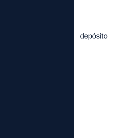
a. S
b. I
c. Siste
depósito
d. Medi
i. De
ii. D
2. Nuevas 
a. Come
b. Herra
c. Estr
d. 