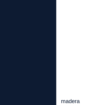
b. Efect
2. Impacto
a. Reubi
b. Impact
c. Limit
3. Consumo
a. Fue
b. Fuen
c. Otras
i. Mad
madera