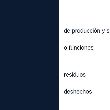
a. Refe
b. Refe
c. Refer
de producción y 
d. Refer
o funciones
2. Produc
3. Estrate
residuos
a. Redu
deshechos
b. Man