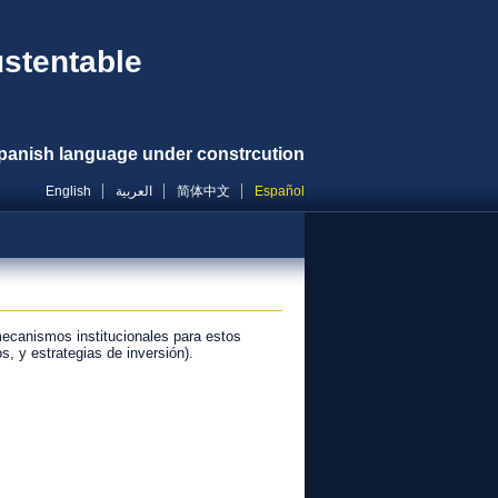
ustentable
panish language under constrcution
English
العربية
简体中文
Español
 mecanismos institucionales para estos
, y estrategias de inversión).