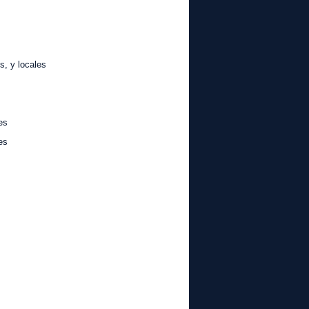
 locales
es
es