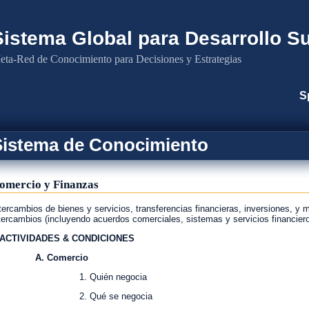
Sistema Global para Desarrollo S
ta-Red de Conocimiento para Decisiones y Estrategias
S
Sistema de Conocimiento
omercio y Finanzas
tercambios de bienes y servicios, transferencias financieras, inversiones, y
tercambios (incluyendo acuerdos comerciales, sistemas y servicios financieros
. ACTIVIDADES & CONDICIONES
. Comercio
1. Quién negocia
2. Qué se negocia