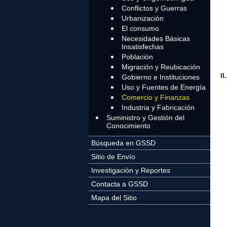
3
Conflictos y Guerras
Urbanización
B
El consumo
1
Necesidades Básicas
Insatisfechas
Población
Migración y Reubicación
I
Gobierno e Instituciones
Uso y Fuentes de Energía
A
Comercio y Finanzas
1
Industria y Fabricación
Suministro y Gestión del
a
Conocimiento
i
Búsqueda en GSSD
Sitio de Envío
b
Investigación y Reportes
2
Contacta a GSSD
a
Mapa del Sitio