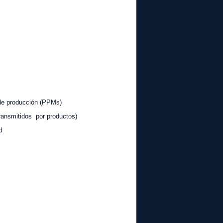
roducción (PPMs)
dos por productos)
d