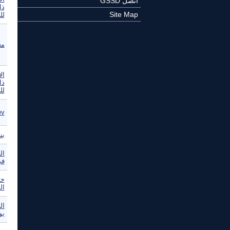
اتصل GSSD
ذا
Site Map
لل
مع
ال
ذا
لل
Prodev-
بن
ال
في
خم
ال
ال
بو