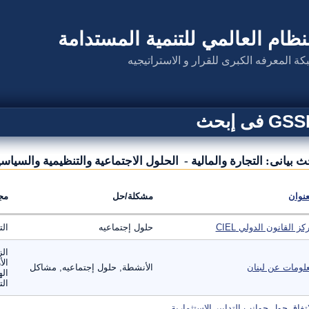
نظام العالمي للتنمية المستدامة
كة المعرفه الكبرى للقرار و الاستراتيجيه
G فى إبحث
ث بيانى: التجارة والمالية - الحلول الاجتماعية والتنظيمية والسياسي
عنوان
مشكلة/حل
مج
كز القانون الدولي CIEL
حلول إجتماعيه
الت
الز
الأ
لومات عن لبنان
الأنشطة, حلول إجتماعيه, مشاكل
اله
الت
اتفاق حول جوانب التدابير الاستثمارية