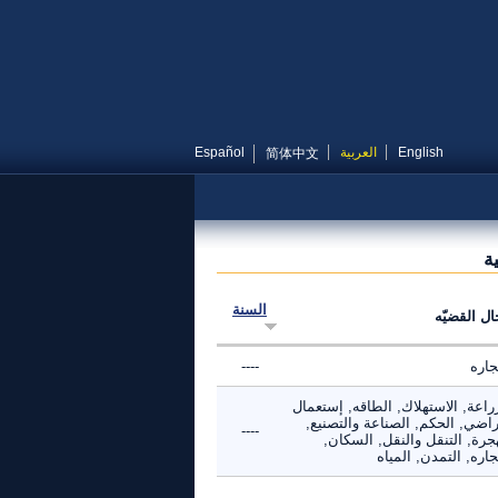
English
العربية
Español
简体中文
ة
السنة
ال القضيّه
جاره
----
راعة, الاستهلاك, الطاقه, إستعمال
راضي, الحكم, الصناعة والتصنيع,
----
جرة, التنقل والنقل, السكان,
جاره, التمدن, المياه