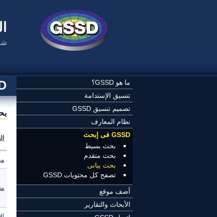
تجاوز إلى المحتوى الرئيسي
ال
شب
SSD
ما هو GSSD؟
تنسيق الإستدامة
تصميم تنسيق GSSD
بح
نظام المعارف
GSSD فى إبحث
ال
بحث بسيط
بحث متقدم
مر
بحث بيانى
تصفح كل محتويات GSSD
مع
أضف موقع
الأبحاث والتقارير
ال