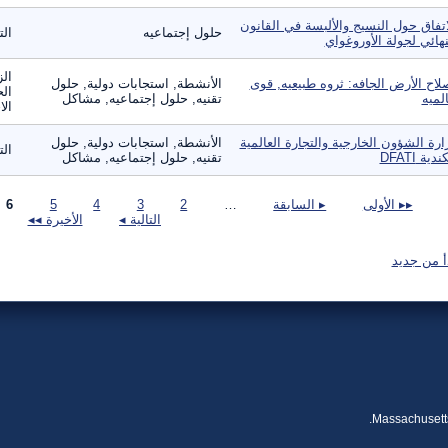
اتفاق حول النسيج والألبسة في القانون
حلول إجتماعيه
الت
نهائي لجولة الأوروغواي
الز
لاح الأرض الجافه: ثروه طبيعيه, قوى
الأنشطة, استجابات دولية, حلول
الح
لميه
تقنيه, حلول إجتماعيه, مشاكل
الا
ارة الشؤون الخارجية والتجارة العالمية
الأنشطة, استجابات دولية, حلول
الت
ندية DFATI
تقنيه, حلول إجتماعيه, مشاكل
صفحات
▸▸ الأولى
▸ السابقة
…
2
3
4
5
6
التالية ◂
الأخيرة ◂◂
أ من جديد