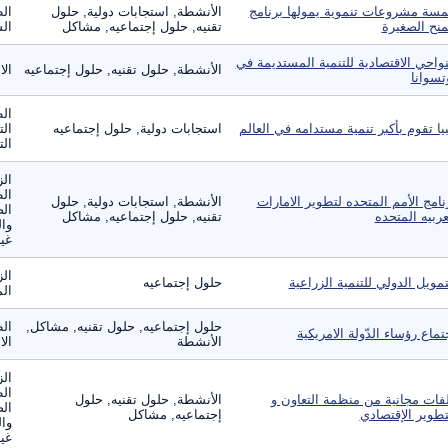
سة مشروعات تنموية يمولها برنامج
الأنشطة, استجابات دولية, حلول
ال
منح الصغيرة
تقنيه, حلول إجتماعيه, مشاكل
الس
نواحي الاقتصادية للتنمية المستديمة في
الأنشطة, حلول تقنيه, حلول إجتماعيه
الا
تسوانا
ال
بيا تقوم بأكبر تنمية مستدامه في العالم
استجابات دولية, حلول إجتماعيه
الت
الت
الز
ال
نامج الأمم المتحده لتطوير الامارات
الأنشطة, استجابات دولية, حلول
الص
عربيه المتحده
تقنيه, حلول إجتماعيه, مشاكل
وال
غير
الز
تمويل الدولي للتنمية الزراعية
حلول إجتماعيه
الم
حلول إجتماعيه, حلول تقنيه, مشاكل,
الط
تماع رؤساء الدّولة الامريكية
الأنشطة
ال
الز
ال
فات مجانية من منظمة التعاون و
الأنشطة, حلول تقنيه, حلول
الص
تطوير الإقتصادي
إجتماعيه, مشاكل
وال
غير