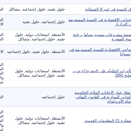
ك التنمية في اميركا الشمالية
حلول تقنيه, حلول إجتماعيه, مشاكل
الت
جوانب الاقتصادية في التنمية المستديمة
الت
حلول إجتماعيه, حلول تقنيه
 البرازيل
الا
سة مشروعات تنموية يمولها برنامج
الأنشطة, استجابات دولية, حلول
ال
منح الصغيرة
تقنيه, حلول إجتماعيه, مشاكل
الس
نواحي الاقتصادية للتنمية المستديمة في
الأنشطة, حلول تقنيه, حلول إجتماعيه
الا
تسوانا
الز
ال
تّأثيرات السّلبيّه على البيئه جرّاء حرب
الأنشطة, استجابات دولية, حلول
الص
ليج 1991
تقنيه, حلول إجتماعيه, مشاكل
وال
غير
اتفاق حول الاعانات المالية الحكومية
لتدابير الموازية في القانون النهائي
حلول إجتماعيه
الت
ولة الأوروغواي
الز
ال
الأنشطة, استجابات دولية, حلول
ة 21-المعلومات القومية.
الص
تقنيه, حلول إجتماعيه, مشاكل
وال
غير