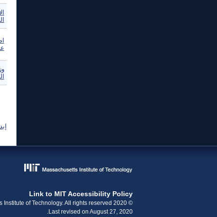
ال
ال
اص
عا
وز
الك
ال
إبد
Link to MIT Accessibility Policy
© 2020 Massachusetts Institute of Technology. All rights reserved.
Last revised on August 27, 2020.