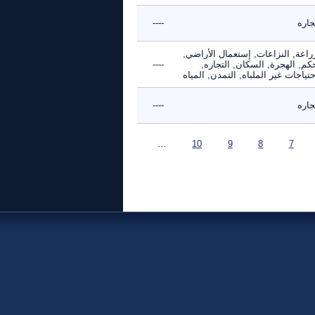
جاره
----
راعة, النزاعات, إستعمال الأراضي,
كم, الهجرة, السكان, التجاره,
----
حتياجات غير الملباه, التمدن, المياه
جاره
----
…
10
9
8
7