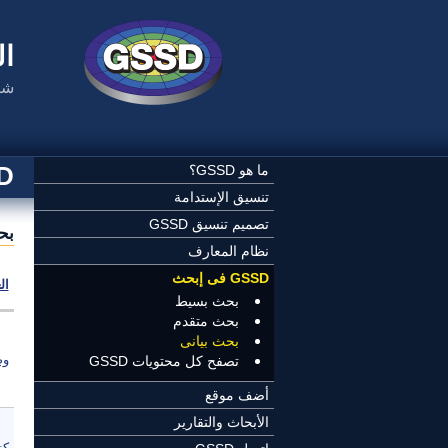
تجاوز إلى المحتوى الرئيسي
ال
شب
SSD
ما هو GSSD؟
تنسيق الإستدامة
تصميم تنسيق GSSD
بح
نظام المعارف
GSSD فى إبحث
ال
بحث بسيط
بحث متقدم
بحث بيانى
وص
تصفح كل محتويات GSSD
أضف موقع
الأبحاث والتقارير
كن