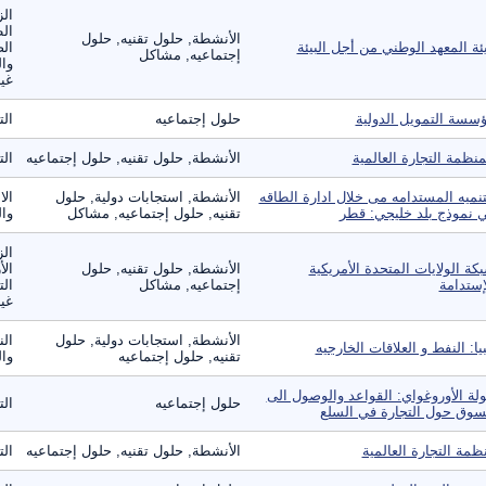
الز
ال
الأنشطة, حلول تقنيه, حلول
ئة المعهد الوطني من أجل البيئة
الص
إجتماعيه, مشاكل
وال
غير
سسة التمويل الدولية
حلول إجتماعيه
الت
منظمة التجارة العالمية
الأنشطة, حلول تقنيه, حلول إجتماعيه
الت
تنميه المستدامه مى خلال ادارة الطاقه
الأنشطة, استجابات دولية, حلول
الا
 نموذج بلد خليجي: قطر
تقنيه, حلول إجتماعيه, مشاكل
وال
الز
كة الولايات المتحدة الأمريكية
الأنشطة, حلول تقنيه, حلول
الأ
إستدامة
إجتماعيه, مشاكل
الت
غير
الأنشطة, استجابات دولية, حلول
الن
بيا: النفط و العلاقات الخارجيه
تقنيه, حلول إجتماعيه
وال
لة الأوروغواي: القواعد والوصول الى
حلول إجتماعيه
الت
سوق حول التجارة في السلع
ظمة التجارة العالمية
الأنشطة, حلول تقنيه, حلول إجتماعيه
الت