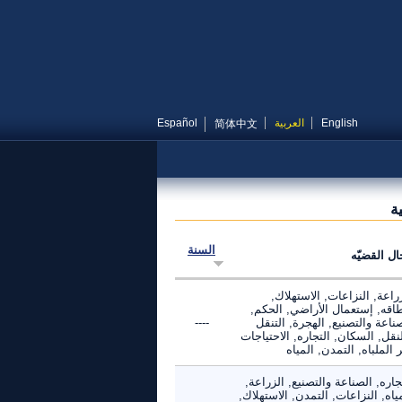
English
العربية
Español
简体中文
ة
السنة
ال القضيّه
راعة, النزاعات, الاستهلاك,
طاقه, إستعمال الأراضي, الحكم,
ناعة والتصنيع, الهجرة, التنقل
----
نقل, السكان, التجاره, الاحتياجات
 الملباه, التمدن, المياه
جاره, الصناعة والتصنيع, الزراعة,
ياه, النزاعات, التمدن, الاستهلاك,
----