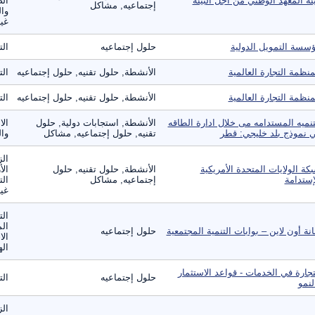
ئة المعهد الوطني من أجل البيئة
الص
إجتماعيه, مشاكل
وال
غير
سسة التمويل الدولية
حلول إجتماعيه
الت
منظمة التجارة العالمية
الأنشطة, حلول تقنيه, حلول إجتماعيه
الت
منظمة التجارة العالمية
الأنشطة, حلول تقنيه, حلول إجتماعيه
الت
تنميه المستدامه مى خلال ادارة الطاقه
الأنشطة, استجابات دولية, حلول
الا
 نموذج بلد خليجي: قطر
تقنيه, حلول إجتماعيه, مشاكل
وال
الز
كة الولايات المتحدة الأمريكية
الأنشطة, حلول تقنيه, حلول
الأ
إستدامة
إجتماعيه, مشاكل
الت
غير
الت
الم
انة أون لاين – بوابات التنمية المجتمعية
حلول إجتماعيه
الا
ال
تجارة في الخدمات - قواعد الاستثمار
حلول إجتماعيه
الت
لنمو
الز