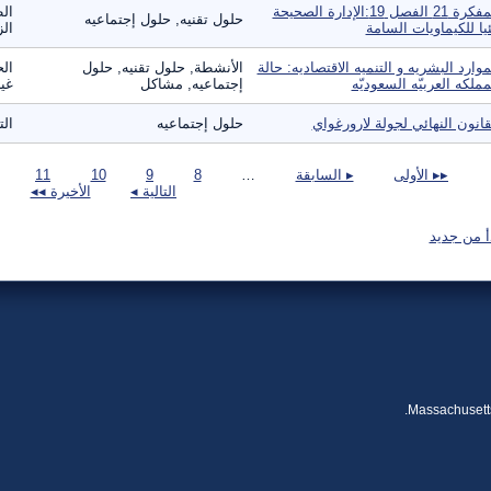
المفكرة 21 الفصل 19:الإدارة الصحيحة
الط
حلول تقنيه, حلول إجتماعيه
ئيا للكيماويات السامة
الز
موارد البشريه و التنميه الاقتصاديه: حالة
الأنشطة, حلول تقنيه, حلول
الح
مملكه العربيّه السعوديّه
إجتماعيه, مشاكل
غير
قانون النهائي لجولة لارورغواي
حلول إجتماعيه
الت
صفحات
▸▸ الأولى
▸ السابقة
…
8
9
10
11
التالية ◂
الأخيرة ◂◂
أ من جديد