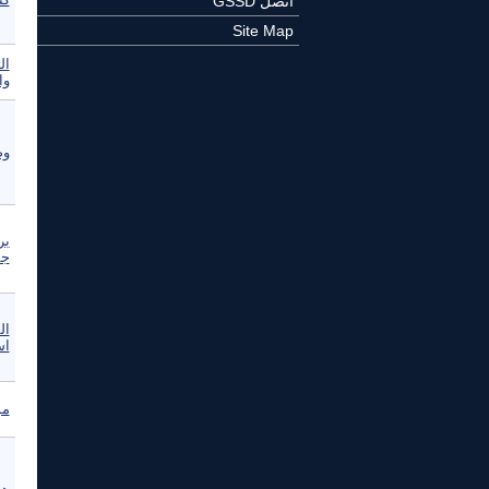
اتصل GSSD
Site Map
ال
وا
وص
بر
جم
ال
اس
مؤ