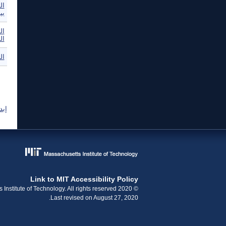
بي
ال
ال
ال
ال
إبد
Link to MIT Accessibility Policy
© 2020 Massachusetts Institute of Technology. All rights reserved.
Last revised on August 27, 2020.