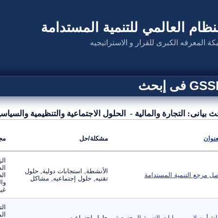
نظام العالمي للتنمية المستدامة
كة المعرفه الكبرى للقرار و الاستراتيجيه
G فى إبحث
ث بيانى: التجارة والمالية - الحلول الاجتماعية والتنظيمية والسياسي
عنوان
مشكلة/حل
مج
الز
ال
الأنشطة, استجابات دولية, حلول
ل مرجع التنمية المستدامة
الص
تقنيه, حلول إجتماعيه, مشاكل
وال
غير
الت
الم
انة أون لاين – بوابات التنمية المجتمعية
حلول إجتماعيه