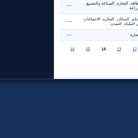
اقه, التجاره, الصناعة والتصنيع,
----
راعة
كم, السكان, التجاره, الاحتياجات
----
 الملباه, التمدن
جاره
----
16
15
14
13
12