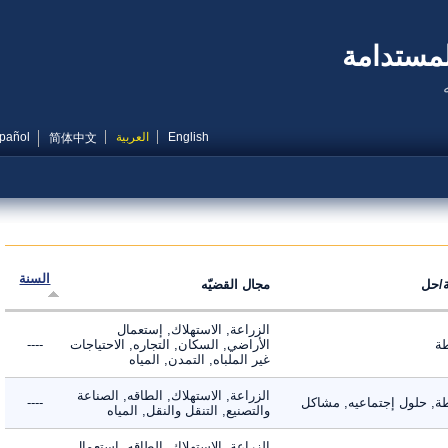
مستدامة
English
العربية
Español
简体中文
السنة
ل
مجال القضيّه
الزراعة, الاستهلاك, إستعمال
الأراضي, السكان, التجاره, الاحتياجات
----
غير الملباه, التمدن, المياه
الزراعة, الاستهلاك, الطاقه, الصناعة
 حلول إجتماعيه, مشاكل
----
والتصنيع, التنقل والنقل, المياه
الزراعة, الاستهلاك, الطاقه, إستعمال