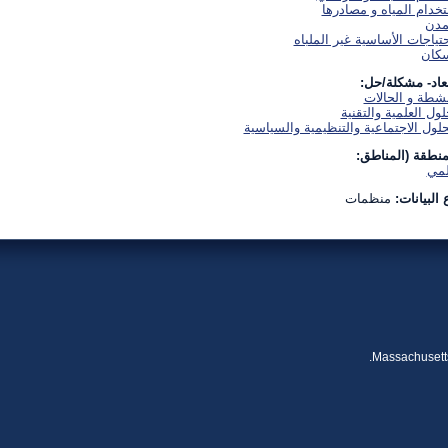
خدام المياه و مصادرها
مدن
حتياجات الأساسية غير الملباه
سكان
بعاد- مشكلة/حل:
نشطة و الحالات
لول العلمية والتقنية
لول الاجتماعية والتنظيمية والسياسية
منطقة (المناطق:
لمي
 البيانات:
منظمات