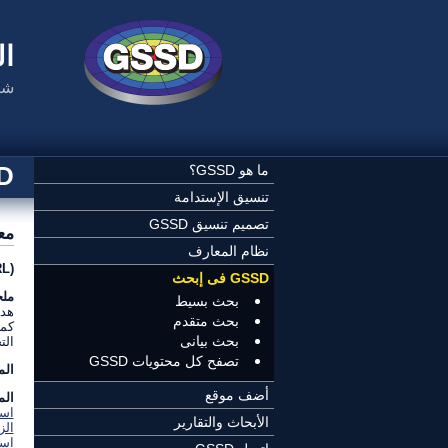
تجاوز إلى المحتوى الرئيسي
ال
شب
SSD
ما هو GSSD؟
تنسيق الإستدامة
تصميم تنسيق GSSD
مع
نظام المعارف
(URL) عنوان الموقع:
GSSD فى إبحث
مل
بحث بسيط
هدف
بحث متقدم
كمن
بحث بيانى
الت
تصفح كل محتويات GSSD
ال
أضف موقع
الم
است
الأبحاث والتقارير
الز
است