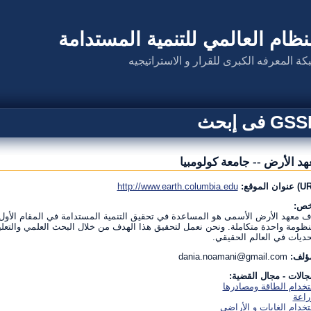
نظام العالمي للتنمية المستدامة
كة المعرفه الكبرى للقرار و الاستراتيجيه
G فى إبحث
هد الأرض -- جامعة كولومبيا
http://www.earth.columbia.edu
خص:
 معهد الأرض الأسمى هو المساعدة في تحقيق التنمية المستدامة في المقام الأول
ظومة واحدة متكاملة. ونحن نعمل لتحقيق هذا الهدف من خلال البحث العلمي والتعل
حديات في العالم الحقيقي.
مؤلف:
dania.noamani@gmail.com
جالات - مجال القضية:
خدام الطاقة ومصادرها
راعة
خدام الغابات و الأراضي