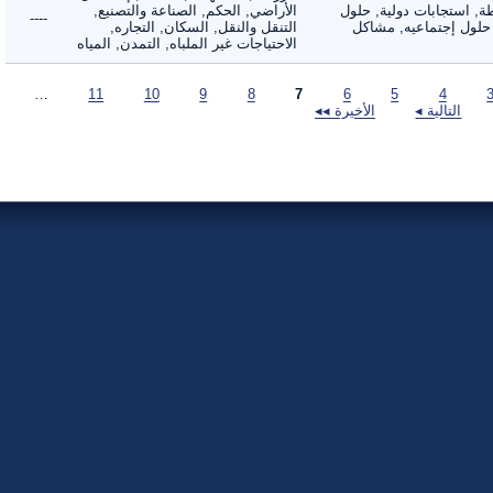
 استجابات دولية, حلول
الأراضي, الحكم, الصناعة والتصنيع,
----
لول إجتماعيه, مشاكل
التنقل والنقل, السكان, التجاره,
الاحتياجات غير الملباه, التمدن, المياه
…
11
10
9
8
7
6
5
4
التالية ◂
الأخيرة ◂◂