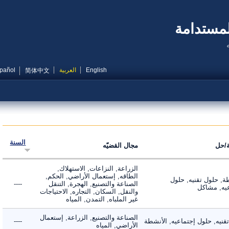
مستدامة
English
العربية
Español
简体中文
السنة
ل
مجال القضيّه
الزراعة, النزاعات, الاستهلاك,
الطاقه, إستعمال الأراضي, الحكم,
 حلول تقنيه, حلول
الصناعة والتصنيع, الهجرة, التنقل
----
, مشاكل
والنقل, السكان, التجاره, الاحتياجات
غير الملباه, التمدن, المياه
الصناعة والتصنيع, الزراعة, إستعمال
ه, حلول إجتماعيه, الأنشطة
----
الأراضي, المياه