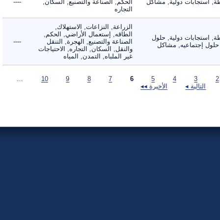
 استجابات دولية, مشاكل
الحكم, الصناعة والتصنيع, السكان,
----
التجاره
الزراعة, النزاعات, الاستهلاك,
الطاقه, إستعمال الأراضي, الحكم,
 استجابات دولية, حلول
الصناعة والتصنيع, الهجرة, التنقل
----
لول إجتماعيه, مشاكل
والنقل, السكان, التجاره, الاحتياجات
غير الملباه, التمدن, المياه
…
10
9
8
7
6
5
4
3
التالية ◂
الأخيرة ◂◂