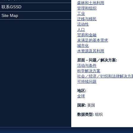
森林和土地利用
联系GSSD
管理和组织
工业
Site Map
迁移与移民
流动性
人口
贸易和金融
未满足的基本需求
城市化
水资源及其利用
层面－问题／解决方案:
活动与条件
科学解决方案
社会／经济／针织和法律解决方
可持续问题
地区:
全球
国家:
英国
数据类型:
组织