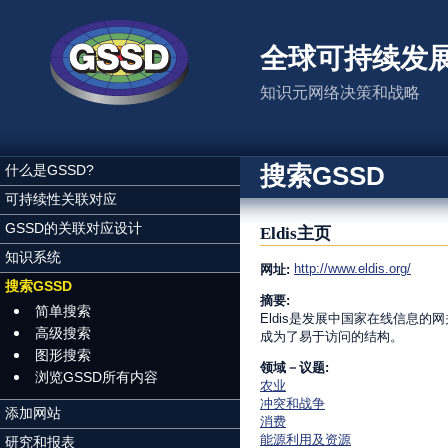
跳转到主要内容
全球可持续发
知识元网络决策和战略
搜索GSSD
什么是GSSD?
可持续性关联对应
GSSD的关联对应设计
Eldis主页
知识系统
http://www.eldis.org/
网址:
搜索GSSD
摘要:
简单搜索
Eldis是发展中国家在线信息的
高级搜索
成为了易于访问的结构。
图形搜索
领域－议题:
浏览GSSD所有内容
农业
冲突和战争
添加网站
消费
能源利用及资源
研究和报表