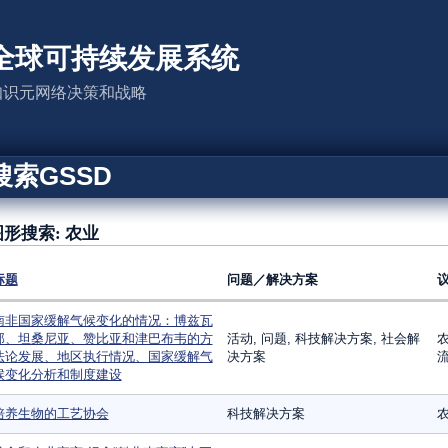
全球可持续发展系统
知识元网络决策和战略
搜索GSSD
图形搜索: 农业
标题
问题／解决方案
南非国家缓解气候变化的情况：博兹瓦
那、坦桑尼亚、赞比亚和津巴布韦的方
活动, 问题, 科技解决方案, 社会解
农
法论发展、地区执行情况、国家缓解气
决方案
流
候变化分析和制度建设
培养生物的工艺协会
科技解决方案
农