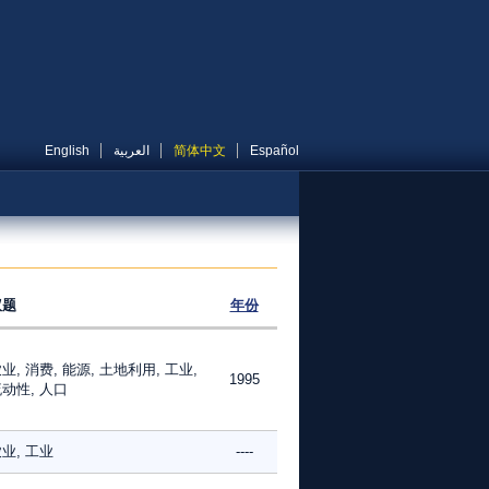
English
العربية
简体中文
Español
议题
年份
业, 消费, 能源, 土地利用, 工业,
1995
动性, 人口
业, 工业
----