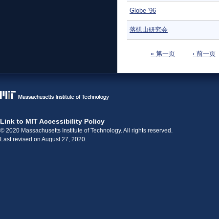
Globe '96
落矶山研究会
页面
« 第一页
‹ 前一页
Link to MIT Accessibility Policy
© 2020 Massachusetts Institute of Technology. All rights reserved.
Last revised on August 27, 2020.