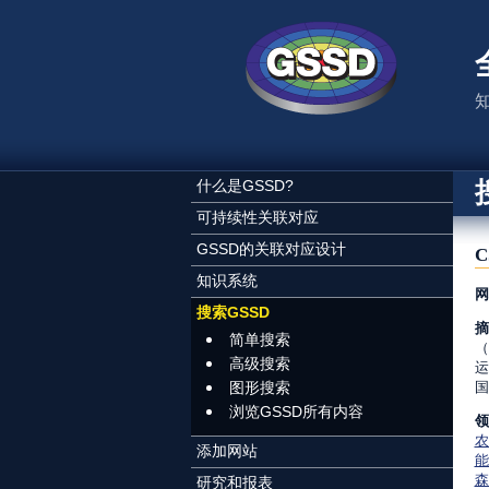
跳转到主要内容
什么是GSSD?
可持续性关联对应
GSSD的关联对应设计
知识系统
网
搜索GSSD
摘
简单搜索
（
高级搜索
运
图形搜索
国
浏览GSSD所有内容
领
农
添加网站
能
森
研究和报表