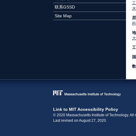
工
联系GSSD
水
Site Map
层
科
地
大
工
国
数
Link to MIT Accessibility Policy
© 2020 Massachusetts Institute of Technology. All r
Last revised on August 27, 2020.