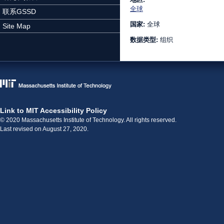
全球
联系GSSD
国家:
全球
Site Map
数据类型:
组织
Link to MIT Accessibility Policy
© 2020 Massachusetts Institute of Technology. All rights reserved.
Last revised on August 27, 2020.