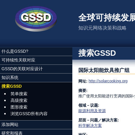
跳转到主要内容
全球可持续发
知识元网络决策和战略
搜索GSSD
什么是GSSD?
可持续性关联对应
GSSD的关联对应设计
国际太阳能炊具推广组
知识系统
http://solarcooking.org
网址:
搜索GSSD
摘要:
简单搜索
推广使用太阳能进行烹调的国际
高级搜索
领域－议题:
图形搜索
能源利用及资源
浏览GSSD所有内容
层面－问题／解决方案:
添加网站
科学解决方案
研究和报表
地区: