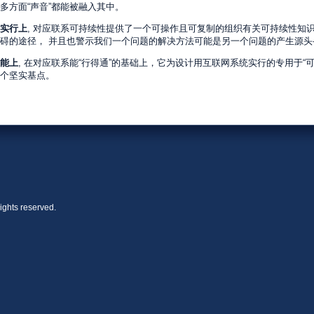
多方面“声音”都能被融入其中。
实行上
, 对应联系可持续性提供了一个可操作且可复制的组织有关可持续性知
碍的途径， 并且也警示我们一个问题的解决方法可能是另一个问题的产生源头
能上
, 在对应联系能“行得通”的基础上，它为设计用互联网系统实行的专用于“
个坚实基点。
ights reserved.