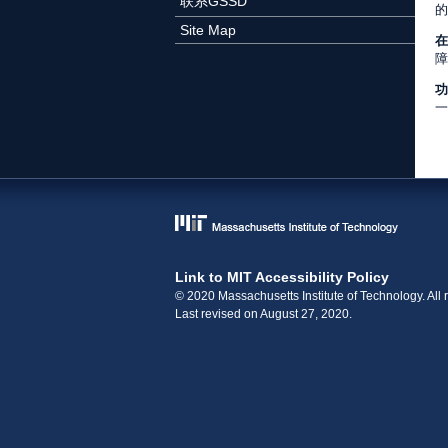
联系GSSD
的
Site Map
在
障
功
一
Link to MIT Accessibility Policy
© 2020 Massachusetts Institute of Technology. All r
Last revised on August 27, 2020.