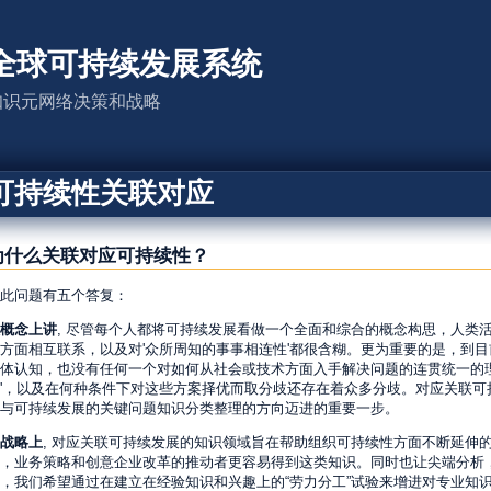
全球可持续发展系统
知识元网络决策和战略
可持续性关联对应
为什么关联对应可持续性？
此问题有五个答复：
概念上讲
, 尽管每个人都将可持续发展看做一个全面和综合的概念构思，人类
方面相互联系，以及对'众所周知的事事相连性'都很含糊。更为重要的是，到
体认知，也没有任何一个对如何从社会或技术方面入手解决问题的连贯统一的理
'，以及在何种条件下对这些方案择优而取分歧还存在着众多分歧。对应关联可
与可持续发展的关键问题知识分类整理的方向迈进的重要一步。
战略上
, 对应关联可持续发展的知识领域旨在帮助组织可持续性方面不断延伸
，业务策略和创意企业改革的推动者更容易得到这类知识。同时也让尖端分析
，我们希望通过在建立在经验知识和兴趣上的“劳力分工”试验来增进对专业知