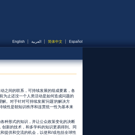
English
العربية
简体中文
Español
活动之间的联系，可持续发展的组成要素，各
目前为止还没一个人类活动是如何造成问题的
解。对于针对可持续发展'问题'的解决方
持续性是朝知识秩序和连贯统一性为基本来
的各种形式的知识，并让公众政策变化的决断
，创新的技术，和多学科的知识更易得到。同
识和提供和交流的机会，以使和/或包括全球性