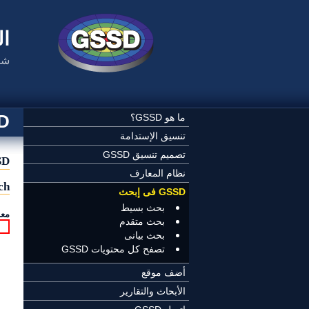
تجاوز إلى المحتوى الرئيسي
ال
شب
SSD
ما هو GSSD؟
تنسيق الإستدامة
تصميم تنسيق GSSD
GSSD
نظام المعارف
ch
GSSD فى إبحث
بحث بسيط
معا
بحث متقدم
بحث بيانى
تصفح كل محتويات GSSD
أضف موقع
الأبحاث والتقارير