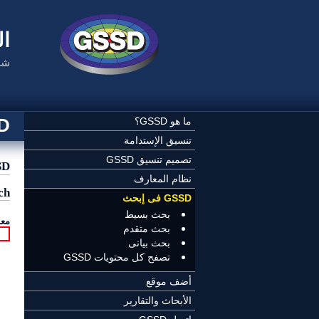
تجاوز إلى المحتوى الرئيسي
ال
شب
SSD
ما هو GSSD؟
تنسيق الإستدامة
تصميم تنسيق GSSD
GSSD
نظام المعارف
ch
GSSD فى إبحث
بحث بسيط
معا
بحث متقدم
بحث بيانى
تصفح كل محتويات GSSD
أضف موقع
الأبحاث والتقارير