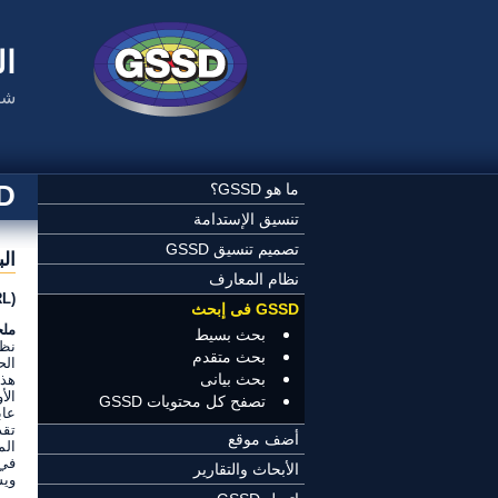
تجاوز إلى المحتوى الرئيسي
ال
شب
SSD
ما هو GSSD؟
تنسيق الإستدامة
تصميم تنسيق GSSD
ال
نظام المعارف
(URL) عنوان الموقع:
GSSD فى إبحث
مل
بحث بسيط
نظر
بحث متقدم
بحث بيانى
هذا
تصفح كل محتويات GSSD
أضف موقع
في 
الأبحاث والتقارير
ويشا