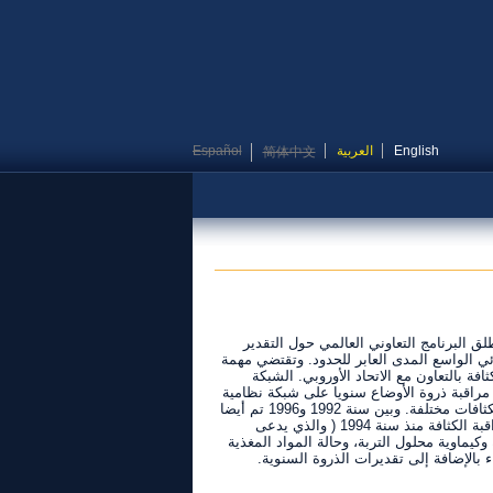
English
العربية
Español
简体中文
لق البرنامج التعاوني العالمي حول التقدير
وث الهوائي الواسع المدى العابر للحدود. وتقتضي مهمة
فة بالتعاون مع الاتحاد الأوروبي. الشبكة
. ومنذ ذلك الحين، اصبحت تجري مراقبة ذروة الأوضاع سنويا على شبكة نظامية
عابرة الحدود بقياس 16 X 16 كلم عبر أوروبا، مستكملة بتقويمات على شبكات وطنية لكثافات مختلفة. وبين سنة 1992 و1996 تم أيضا
تقدير حالة التربة والمادة المغذية في الورق الشجري. كما إنشىء المستوى الثاني لمراقبة الكثافة منذ سنة 1994 ( والذي يدعى
ربة وكيماوية محلول التربة، وحالة المواد المغذية
ء بالإضافة إلى تقديرات الذروة السنوية.