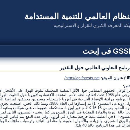
نظام العالمي للتنمية المستدامة
كة المعرفه الكبرى للقرار و الاستراتيجيه
G فى إبحث
برنامج التعاوني العالمي حول التقدير
http://icp-forests.net/
خص:
ا لوعي الجمهور المتنامي حول الآثار السلبية المحتملة لتلوث الهواء على الأشجار اط
الحرجي عام 1985 تحت اتفاقية لجنة الأمم المتحدة الاقتصادية لأوروبا حول التل
 البرنامج مراقبة الأوضاع الحرجية في أوروبا باستخدام مستويين مختلفين لمراقبة الكثا
الأولى (وتدعى المستوى 1) تم إنشاؤها في العام 1986
المستوى II ) في أنظمة بيئية حرجية مختارة في أوروبا. وفي هذه البقع يتم قياس الت
الورق الشجري، والزيادة، والأحوال الجوية، والمناطق النباتية وترسبات ملوّثات الهوا
رك في هذا البرنامج حاليا 40 بلدًا.