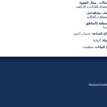
جالات - مجال القضية:
خدام الغابات و الأراضي
بعاد- مشكلة/حل:
نشطة و الحالات
منطقة (المناطق:
وبا
ع الصناعة:
خدمات أخرى
ولة:
ألمانيا
 البيانات:
منظمات