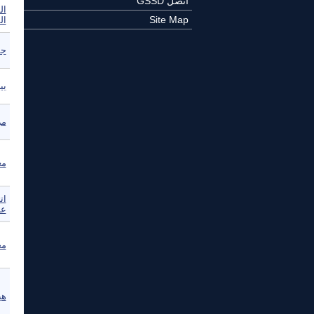
اتصل GSSD
ال
Site Map
ال
جم
بي
مر
مع
ات
عب
مج
هي