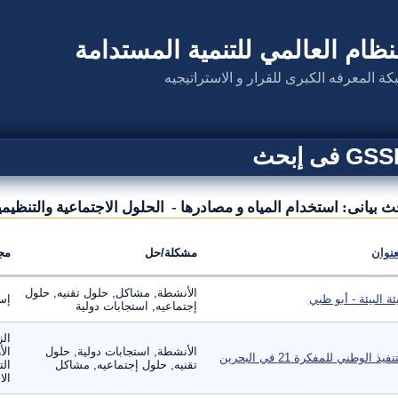
نظام العالمي للتنمية المستدامة
كة المعرفه الكبرى للقرار و الاستراتيجيه
G فى إبحث
ث بيانى: استخدام المياه و مصادرها - الحلول الاجتماعية والتنظيم
عنوان
مشكلة/حل
مج
الأنشطة, مشاكل, حلول تقنيه, حلول
ئة البيئة - أبو ظبي
إست
إجتماعيه, استجابات دولية
الز
الأنشطة, استجابات دولية, حلول
الأ
نفيذ الوطني للمفكرة 21 في البحرين
تقنيه, حلول إجتماعيه, مشاكل
الت
الا