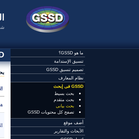
تجاوز إلى المحتوى الرئيسي
ال
شب
SSD
ما هو GSSD؟
تنسيق الإستدامة
تصميم تنسيق GSSD
بح
نظام المعارف
GSSD فى إبحث
ال
بحث بسيط
بحث متقدم
هي
بحث بيانى
تصفح كل محتويات GSSD
أضف موقع
الت
الأبحاث والتقارير