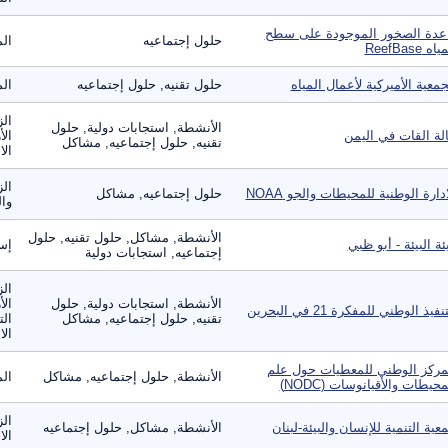
عدة الصخور الموجودة على سطح
حلول إجتماعيه
الم
اه ReefBase
جمعية الأميركية لأعمال المياه
حلول تقنيه, حلول إجتماعيه
الم
الز
الأنشطة, استجابات دولية, حلول
لة القات في اليمن
الأ
تقنيه, حلول إجتماعيه, مشاكل
الا
الز
ادارة الوطنية للمحيطات والجو NOAA
حلول إجتماعيه, مشاكل
وال
الأنشطة, مشاكل, حلول تقنيه, حلول
ئة البيئة - أبو ظبي
إست
إجتماعيه, استجابات دولية
الز
الأنشطة, استجابات دولية, حلول
الأ
نفيذ الوطني للمفكرة 21 في البحرين
تقنيه, حلول إجتماعيه, مشاكل
الت
الا
مركز الوطني للمعطيات حول علم
الأنشطة, حلول إجتماعيه, مشاكل
الم
محيطات والأقيانوسات (NODC)
ال
عية التنمية للإنسان والبيئة-لبنان
الأنشطة, مشاكل, حلول إجتماعيه
الا