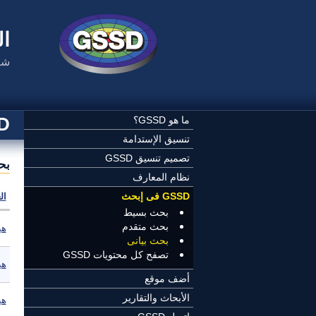
تجاوز إلى المحتوى الرئيسي
ال
شب
SSD
ما هو GSSD؟
تنسيق الإستدامة
تصميم تنسيق GSSD
بح
نظام المعارف
GSSD فى إبحث
ال
بحث بسيط
بحث متقدم
هي
بحث بيانى
تصفح كل محتويات GSSD
هي
أضف موقع
الأبحاث والتقارير
هي