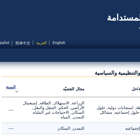
مستدامة
English
العربية
Español
简体中文
لتنظيمية والسياسية
السنة
ل
مجال القضيّه
الزراعة, الاستهلاك, الطاقه, إستعمال
 استجابات دولية, حلول
الأراضي, الحكم, التنقل والنقل,
----
لول إجتماعيه, مشاكل
السكان, الاحتياجات غير الملباه,
التمدن, المياه
ماعيه
التمدن, السكان
----