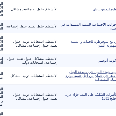
الز
الأ
لومات عن لبنان
الأنشطة, حلول إجتماعيه, مشاكل
اله
الت
جوانب الاجتماعية للتنمية المستدامة في
الت
الأنشطة, حلول تقنيه, حلول إجتماعيه
صين
ال
الز
نامج سوقوطره للحمايه و التنميه:
الأنشطة, استجابات دولية, حلول
الأ
هورية اليمن
تقنيه, حلول إجتماعيه, مشاكل
الس
الم
الأنشطة, مشاكل, حلول تقنيه, حلول
إس
ومة أبوظبي
إجتماعيه, استجابات دولية
ال
ييم جودة المياه في منطقة الجبل
الط
اخضر في عمان من اجل تنمية موارد
الأنشطة, استجابات دولية, مشاكل
غير
مياه المستدامه
الز
ال
تّأثيرات السّلبيّه على البيئه جرّاء حرب
الأنشطة, استجابات دولية, حلول
الص
ليج 1991
تقنيه, حلول إجتماعيه, مشاكل
وال
غير
الز