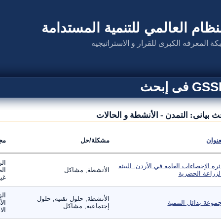
نظام العالمي للتنمية المستدامة
كة المعرفه الكبرى للقرار و الاستراتيجيه
G فى إبحث
ث بيانى: التمدن - الأنشطة و الحالات
عنوان
مشكلة/حل
مج
الز
ئرة الإحصاءات العامة في الأردن: البيئة
الأنشطة, مشاكل
الح
لزراعة الحضرية
غير
الز
الأنشطة, حلول تقنيه, حلول
موعة بدائل التنمية
الأ
إجتماعيه, مشاكل
الا