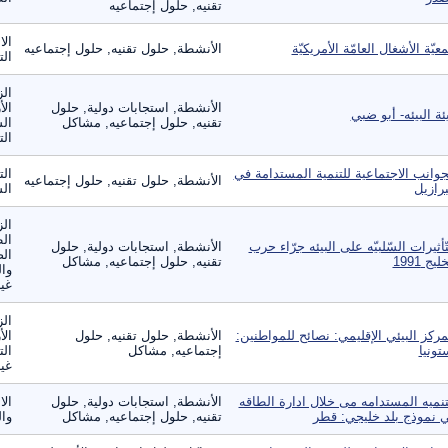
تقنيه, حلول إجتماعيه
الا
عيّة الأشغال العامّة الأمريكيّة
الأنشطة, حلول تقنيه, حلول إجتماعيه
الت
الز
الأنشطة, استجابات دولية, حلول
الأ
ئة البيئه- أبو ضبي
تقنيه, حلول إجتماعيه, مشاكل
الس
الت
جوانب الاجتماعية للتنمية المستدامة في
الت
الأنشطة, حلول تقنيه, حلول إجتماعيه
برازيل
ال
الز
ال
تّأثيرات السّلبيّه على البيئه جرّاء حرب
الأنشطة, استجابات دولية, حلول
الص
ليج 1991
تقنيه, حلول إجتماعيه, مشاكل
وال
غير
الز
مركز البيئي الإقليمي: نصائح للمواطنين:
الأنشطة, حلول تقنيه, حلول
الأ
تونيا
إجتماعيه, مشاكل
الت
غير
تنميه المستدامه مى خلال ادارة الطاقه
الأنشطة, استجابات دولية, حلول
الا
 نموذج بلد خليجي: قطر
تقنيه, حلول إجتماعيه, مشاكل
وال