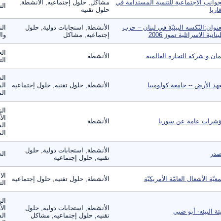
جوانب الاجتماعية للتنمية المستدامة في
مشاكل, حلول إجتماعيه, الأنشطة,
ال
غاريا
حلول تقنيه
عنوان:النّكسه البيئيّة في لبنان – حرب
الأنشطة, استجابات دولية, حلول
الن
لبنانية الاسرائلية تموز 2006
إجتماعيه, مشاكل
وال
الح
ان و شركة التجاره العالميه
الأنشطة
ال
الط
هد الأرض -- جامعة كولومبيا
الأنشطة, حلول تقنيه, حلول إجتماعيه
الم
الم
الز
الأ
شرات عامة عن سوريا
الأنشطة
الس
الم
الأنشطة, استجابات دولية, حلول
در
ال
تقنيه, حلول إجتماعيه
الا
عيّة الأشغال العامّة الأمريكيّة
الأنشطة, حلول تقنيه, حلول إجتماعيه
الت
الز
الأنشطة, استجابات دولية, حلول
الأ
ئة البيئه- أبو ضبي
تقنيه, حلول إجتماعيه, مشاكل
الس