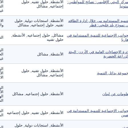
مركز البيئي الإقليمي: نصائح للمواطنين:
الأنشطة, حلول تقنيه, حلول
الأ
تونيا
إجتماعيه, مشاكل
الت
غير
تنميه المستدامه مى خلال ادارة الطاقه
الأنشطة, استجابات دولية, حلول
الا
 نموذج بلد خليجي: قطر
تقنيه, حلول إجتماعيه, مشاكل
وال
جوانب الاجتماعية للتنمية المستدامة في
مشاكل, حلول إجتماعيه, الأنشطة,
ال
غاريا
حلول تقنيه
الز
ئرة الإحصاءات العامة في الأردن: البيئة
الأنشطة, مشاكل
الح
لزراعة الحضرية
غير
الز
الأنشطة, حلول تقنيه, حلول
موعة بدائل التنمية
الأ
إجتماعيه, مشاكل
الا
الز
الأ
لومات عن لبنان
الأنشطة, حلول إجتماعيه, مشاكل
اله
الت
جوانب الاجتماعية للتنمية المستدامة في
الت
الأنشطة, حلول تقنيه, حلول إجتماعيه
صين
ال
الأنشطة, استجابات دولية, حلول
در
ال