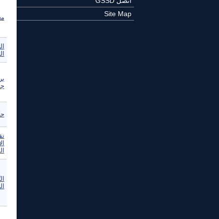
اتصل GSSD
Site Map
مع
ال
ال
بر
جم
حك
تق
ال
ال
ال
الخ