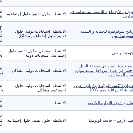
الت
جوانب الاجتماعية للتنمية المستدامة في
الت
الأنشطة, حلول تقنيه, حلول إجتماعيه
برازيل
ال
الز
نامج سوقوطره للحمايه و التنميه:
الأنشطة, استجابات دولية, حلول
الأ
هورية اليمن
تقنيه, حلول إجتماعيه, مشاكل
الس
الم
الأنشطة, مشاكل, حلول تقنيه, حلول
إس
ومة أبوظبي
إجتماعيه, استجابات دولية
ال
ييم جودة المياه في منطقة الجبل
الط
اخضر في عمان من اجل تنمية موارد
الأنشطة, استجابات دولية, مشاكل
غير
مياه المستدامه
عنوان:النّكسه البيئيّة في لبنان – حرب
الأنشطة, استجابات دولية, حلول
الن
لبنانية الاسرائلية تموز 2006
إجتماعيه, مشاكل
وال
الح
ان و شركة التجاره العالميه
الأنشطة
ال
الط
هد الأرض -- جامعة كولومبيا
الأنشطة, حلول تقنيه, حلول إجتماعيه
الم
الم