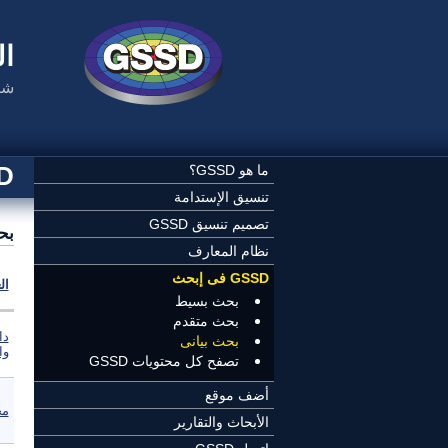
تجاوز إلى المحتوى الرئيسي
ال
شب
SSD
ما هو GSSD؟
تنسيق الإستدامة
تصميم تنسيق GSSD
بح
نظام المعارف
GSSD فى إبحث
ال
بحث بسيط
بحث متقدم
دا
بحث بيانى
وا
تصفح كل محتويات GSSD
أضف موقع
مج
الأبحاث والتقارير