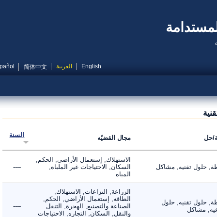
مستدامة
English
العربية
Español
简体中文
ية
السنة
ل
مجال القضيّه
الاستهلاك, إستعمال الأراضي, الحكم,
 حلول تقنيه, مشاكل
السكان, الاحتياجات غير الملباه,
----
المياه
الزراعة, النزاعات, الاستهلاك,
الطاقه, إستعمال الأراضي, الحكم,
 حلول تقنيه, حلول
الصناعة والتصنيع, الهجرة, التنقل
----
, مشاكل
والنقل, السكان, التجاره, الاحتياجات