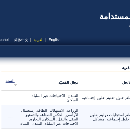
مستدامة
English
العربية
Español
简体中文
ية
السنة
ل
مجال القضيّه
التمدن, الاحتياجات غير الملباه,
حلول تقنيه, حلول إجتماعيه
----
السكان
الزراعة, الاستهلاك, الطاقه, إستعمال
 استجابات دولية, حلول
الأراضي, الحكم, الصناعة والتصنيع,
----
لول إجتماعيه, مشاكل
التنقل والنقل, السكان, التجاره,
الاحتياجات غير الملباه, التمدن, المياه