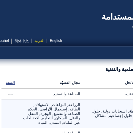
مستدامة
English
العربية
Español
简体中文
ية والتقنية
ل
مجال القضيّه
السنة
ه
الصناعة والتصنيع
----
الزراعة, النزاعات, الاستهلاك,
الطاقه, إستعمال الأراضي, الحكم,
 استجابات دولية, حلول
الصناعة والتصنيع, الهجرة, التنقل
----
لول إجتماعيه, مشاكل
والنقل, السكان, التجاره, الاحتياجات
غير الملباه, التمدن, المياه