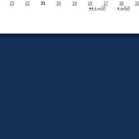
23
22
21
20
19
18
17
16
التالية ◂
الأخيرة ◂◂