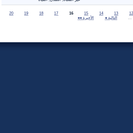
20
19
18
17
16
15
14
13
التالية ◂
الأخيرة ◂◂