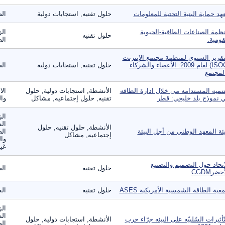
هد حماية البنية التحتية للمعلومات
حلول تقنيه, استجابات دولية
الص
ظمة الصناعات الطاقية-الحيوية
الز
حلول تقنيه
قومية.
الص
تقرير السنوي لمنظمة مجتمع الإنترنت
(ISOC) لعام 2009: الأعضاء والشركاء
حلول تقنيه, استجابات دولية
الص
لمجتمع
تنميه المستدامه مى خلال ادارة الطاقه
الأنشطة, استجابات دولية, حلول
الا
 نموذج بلد خليجي: قطر
تقنيه, حلول إجتماعيه, مشاكل
وال
الز
ال
الأنشطة, حلول تقنيه, حلول
ئة المعهد الوطني من أجل البيئة
الص
إجتماعيه, مشاكل
وال
غير
اتحاد حول التصميم والتصنيع
حلول تقنيه
الص
خضرCGDM
عية الطاقة الشمسية الأمريكية ASES
حلول تقنيه
الط
الز
ال
تّأثيرات السّلبيّه على البيئه جرّاء حرب
الأنشطة, استجابات دولية, حلول
الص