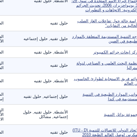
لاجتماع خبراء الامم المتحدة في سول 28-
الأنشطة, حلول تقنيه
الص
30 يونيو/حزيران 2006، تحديث الجرائم
إلكترونية: الاتجاهات و التطورات
اسة حالة حول تفاعلات الغاز الصلب
حلول تقنيه
الص
لخالية من النفايات"
جه التنمية المستديمة المتعلقة بالموارد
الص
حلول تقنيه, حلول إجتماعيه
طبيعية في الصين
الأ
كز ابحاث جرائم الكمبيوتر
الأنشطة, حلول تقنيه
الص
ظمة البحث العلمي و الصناعي لدولة
الز
حلول تقنيه
تراليا
الص
ائم فريق الاستجابة لطوارئ الحاسوب
الأنشطة, حلول تقنيه
الص
 العالم
انب الموارد الطبيعية في التنمية
الط
حلول إجتماعيه, حلول تقنيه
مستديمة في كندا
إست
الز
الأنشطة, حلول تقنيه, حلول
موعة بدائل التنمية
الأ
إجتماعيه, مشاكل
الا
الاتحاد الدولي للاتصالات للتنمية (ITU - D)
حلول تقنيه
الص
مكرس لوصل العالم الطبعة 2010