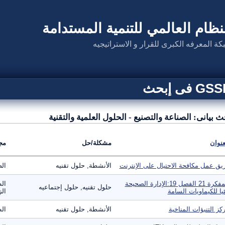
نظام العالمي للتنمية المستدامة
كة المعرفه الكبرى للقرار و الاستراتيجيه
G فى إبحث
ث بيانى: الصناعة والتصنيع - الحلول العلمية والتقنية
عنوان
مشكلة/حل
مج
يق عمل مكافحة الاحتيال على الإنترنت
الأنشطة, حلول تقنيه
الص
المفكرة 21 الفصل 19:الإدارة الصحيحة
الط
حلول تقنيه, حلول إجتماعيه
ئيا للكيماويات السامة
الز
كز التنبؤات المناخية
الأنشطة, حلول تقنيه
الط