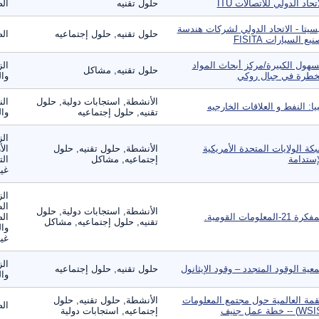
اتحاد الدولي للاتصالات ITU
حلول تقنيه
الص
سيتا - الاتحاد الدولي لشركات هندسة
حلول تقنيه, حلول إجتماعيه
الص
يع السيارات FISITA
سهول الكبيرة/مركز أبحاث المواد
ال
حلول تقنيه, مشاكل
خطرة في جبال روكي
وال
الأنشطة, استجابات دولية, حلول
الن
بيا: النفط و العلاقات الخارجيه
تقنيه, حلول إجتماعيه
وال
الز
كة الولايات المتحدة الأمريكية
الأنشطة, حلول تقنيه, حلول
الأ
إستدامة
إجتماعيه, مشاكل
الت
غير
الز
ال
الأنشطة, استجابات دولية, حلول
ة 21-المعلومات القومية.
الص
تقنيه, حلول إجتماعيه, مشاكل
وال
غير
الز
عية الوقود المتجدد – وقود الإيثانول
حلول تقنيه, حلول إجتماعيه
وال
قمة العالمية حول مجتمع المعلومات
الأنشطة, حلول تقنيه, حلول
الص
إجتماعيه, استجابات دولية