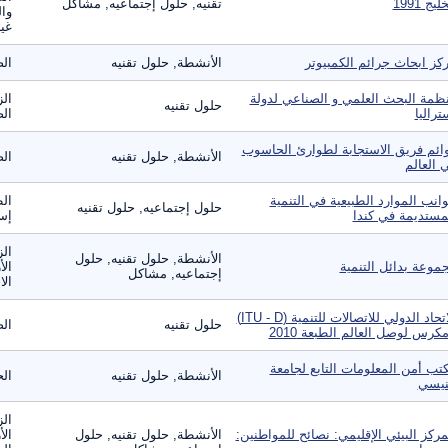
ليج 1991
تقنيه, حلول إجتماعيه, مشاكل
وال
غير
كز ابحاث جرائم الكمبيوتر
الأنشطة, حلول تقنيه
الص
ظمة البحث العلمي و الصناعي لدولة
الز
حلول تقنيه
تراليا
الص
ائم فريق الاستجابة لطوارئ الحاسوب
الأنشطة, حلول تقنيه
الص
 العالم
انب الموارد الطبيعية في التنمية
الط
حلول إجتماعيه, حلول تقنيه
مستديمة في كندا
إست
الز
الأنشطة, حلول تقنيه, حلول
موعة بدائل التنمية
الأ
إجتماعيه, مشاكل
الا
الاتحاد الدولي للاتصالات للتنمية (ITU - D)
حلول تقنيه
الص
مكرس لوصل العالم الطبعة 2010
تب أمن المعلومات التابع لجامعة
الأنشطة, حلول تقنيه
الح
نيسي
الز
مركز البيئي الإقليمي: نصائح للمواطنين:
الأنشطة, حلول تقنيه, حلول
الأ