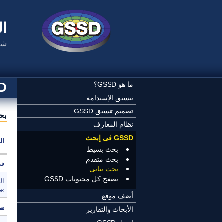
تجاوز إلى المحتوى الرئيسي
ال
شب
SSD
ما هو GSSD؟
تنسيق الإستدامة
تصميم تنسيق GSSD
بح
نظام المعارف
GSSD فى إبحث
ال
بحث بسيط
بحث متقدم
فر
بحث بيانى
تصفح كل محتويات GSSD
بي
أضف موقع
مر
الأبحاث والتقارير