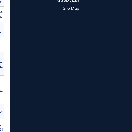
اتصل GSSD
ال
Site Map
في
تصن
ال
ال
لي
شب
لل
المفكر
جم
ال
(WSIS) -- خطة عمل جنيف