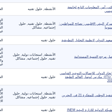
تب أمن المعلومات التابع لجامعة
الأنشطة, حلول تقنيه
الح
نيسي
الز
مركز البيئي الإقليمي: نصائح للمواطنين:
الأنشطة, حلول تقنيه, حلول
الأ
تونيا
إجتماعيه, مشاكل
الت
غير
معهد الدولي لانظمة التحليل التطبيقية
حلول تقنيه
الص
الز
ال
الأنشطة, استجابات دولية, حلول
ل مرجع التنمية المستدامة
الص
تقنيه, حلول إجتماعيه, مشاكل
وال
غير
إتحاد الدولي للإتصالات-التوحيد القياسي
(ITU-T): مكرس لوصل العالم الطبعة
حلول تقنيه
الص
20
الز
الأنشطة, استجابات دولية, حلول
الأ
نفيذ الوطني للمفكرة 21 في البحرين
تقنيه, حلول إجتماعيه, مشاكل
الت
الا
شبكة الدولية للادارة البيئية INEM
حلول تقنيه
الص