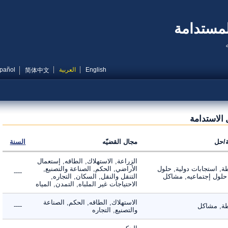
مستدامة
English
العربية
Español
简体中文
استدامة
ل
مجال القضيّه
السنة
الزراعة, الاستهلاك, الطاقه, إستعمال
 استجابات دولية, حلول
الأراضي, الحكم, الصناعة والتصنيع,
----
لول إجتماعيه, مشاكل
التنقل والنقل, السكان, التجاره,
الاحتياجات غير الملباه, التمدن, المياه
الاستهلاك, الطاقه, الحكم, الصناعة
 مشاكل
----
والتصنيع, التجاره