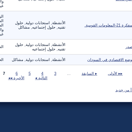
وال
غير
الز
ال
الأنشطة, استجابات دولية, حلول
ة 21-المعلومات القومية.
الص
تقنيه, حلول إجتماعيه, مشاكل
وال
غير
الأنشطة, استجابات دولية, حلول
در
ال
تقنيه, حلول إجتماعيه
وضع الاقتصادي في السودان
الأنشطة, استجابات دولية, مشاكل
الح
صفحات
▸▸ الأولى
▸ السابقة
…
3
4
5
6
7
التالية ◂
الأخيرة ◂◂
أ من جديد