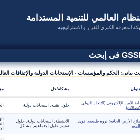
نظام العالمي للتنمية المستدامة
كة المعرفه الكبرى للقرار و الاستراتيجيه
G فى إبحث
ث بيانى: الحكم والمؤسسات - الإستجابات الدولية والإتفاقات العال
عنوان
مشكلة/حل
مج
ابة الأمن الإلكتروني (الإتحاد الدولي
حلول تقنيه, استجابات دولية
الص
اتصالات)
الز
لاح الأرض الجافه: ثروه طبيعيه, قوى
الأنشطة, استجابات دولية, حلول
الح
لميه
تقنيه, حلول إجتماعيه, مشاكل
الا
الز