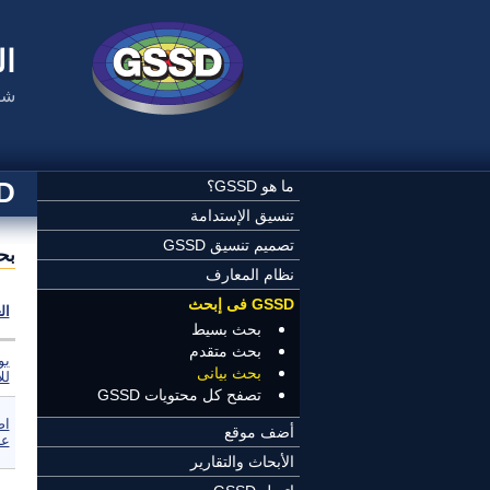
تجاوز إلى المحتوى الرئيسي
ال
شب
SSD
ما هو GSSD؟
تنسيق الإستدامة
تصميم تنسيق GSSD
بح
نظام المعارف
GSSD فى إبحث
ال
بحث بسيط
بحث متقدم
بو
بحث بيانى
لل
تصفح كل محتويات GSSD
اص
أضف موقع
عا
الأبحاث والتقارير