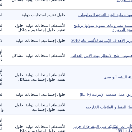
الت
هد حماية البنية التحتية للمعلومات
حلول تقنيه, استجابات دولية
الص
سة مشروعات تنموية يمولها برنامج
الأنشطة, استجابات دولية, حلول
ال
منح الصغيرة
تقنيه, حلول إجتماعيه, مشاكل
الس
رير الأهداف الإنمائية للألفية عام 2010
حلول إجتماعيه, استجابات دولية
الا
الز
يبوتي: شح الامطار يهدد الامن الغذائي
الأنشطة, استجابات دولية, مشاكل
الأ
الا
الز
الأنشطة, استجابات دولية, حلول
الأ
ئة البيئه- أبو ضبي
تقنيه, حلول إجتماعيه, مشاكل
الس
الت
يق عمل هندسة الإنترنت (IETF)
حلول إجتماعيه, استجابات دولية
الص
الأنشطة, استجابات دولية, حلول
الن
بيا: النفط و العلاقات الخارجيه
تقنيه, حلول إجتماعيه
وال
الز
ال
تّأثيرات السّلبيّه على البيئه جرّاء حرب
الأنشطة, استجابات دولية, حلول
الص
ليج 1991
تقنيه, حلول إجتماعيه, مشاكل