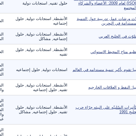
(ISOC) لعام 2009: الأعضاء والشركاء
حلول تقنيه, استجابات دولية
الص
لمجتمع
اث ورشات عمل تدريبية حول التنمية
الأنشطة, استجابات دولية, حلول
ال
مستدامة في البحرين
إجتماعيه
الأنشطة, استجابات دولية, حلول
الن
تلوّث في الخليج العربي
إجتماعيه, مشاكل
الم
الأنشطة, استجابات دولية, حلول
ظيم مناخ المحيط الاستوائي
الح
تقنيه
ال
بيا تقوم بأكبر تنمية مستدامه في العالم
استجابات دولية, حلول إجتماعيه
الت
الت
الأنشطة, استجابات دولية, حلول
الن
بيا: النفط و العلاقات الخارجيه
تقنيه, حلول إجتماعيه
وال
الز
ال
تّأثيرات السّلبيّه على البيئه جرّاء حرب
الأنشطة, استجابات دولية, حلول
الص
ليج 1991
تقنيه, حلول إجتماعيه, مشاكل
وال
غير
الز
ال