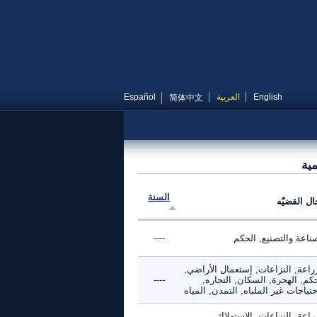
English
العربية
Español
简体中文
مية
السنة
ال القضيّه
ناعة والتصنيع, الحكم
----
راعة, النزاعات, إستعمال الأراضي,
كم, الهجرة, السكان, التجاره,
----
حتياجات غير الملباه, التمدن, المياه
راعة, النزاعات, الاستهلاك,