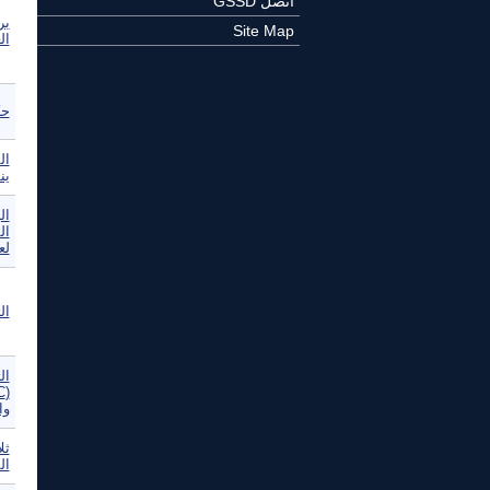
اتصل GSSD
بر
Site Map
ال
حك
ال
ين
ال
ال
لع
الت
ال
وا
ثل
ال