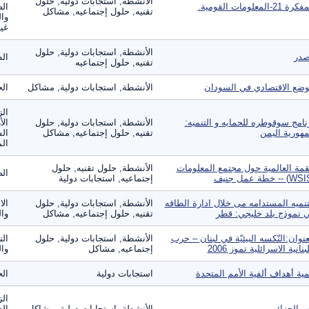
الأنشطة, استجابات دولية, حلول
ة 21-المعلومات القومية.
الص
تقنيه, حلول إجتماعيه, مشاكل
وال
غير
الأنشطة, استجابات دولية, حلول
در
ال
تقنيه, حلول إجتماعيه
وضع الاقتصادي في السودان
الأنشطة, استجابات دولية, مشاكل
الح
الز
نامج سوقوطره للحمايه و التنميه:
الأنشطة, استجابات دولية, حلول
الأ
هورية اليمن
تقنيه, حلول إجتماعيه, مشاكل
الس
الم
قمة العالمية حول مجتمع المعلومات
الأنشطة, حلول تقنيه, حلول
الص
إجتماعيه, استجابات دولية
تنميه المستدامه مى خلال ادارة الطاقه
الأنشطة, استجابات دولية, حلول
الا
 نموذج بلد خليجي: قطر
تقنيه, حلول إجتماعيه, مشاكل
وال
عنوان:النّكسه البيئيّة في لبنان – حرب
الأنشطة, استجابات دولية, حلول
الن
لبنانية الاسرائلية تموز 2006
إجتماعيه, مشاكل
وال
مية أهداف ألفية الأمم المتحدة
استجابات دولية
ال
الز
ب الجزائر
الأنشطة, استجابات دولية, مشاكل
الح