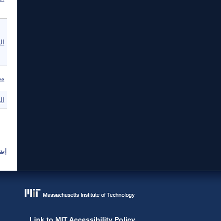
المفكر
مص
ال
ال
إبد
Link to MIT Accessibility Policy