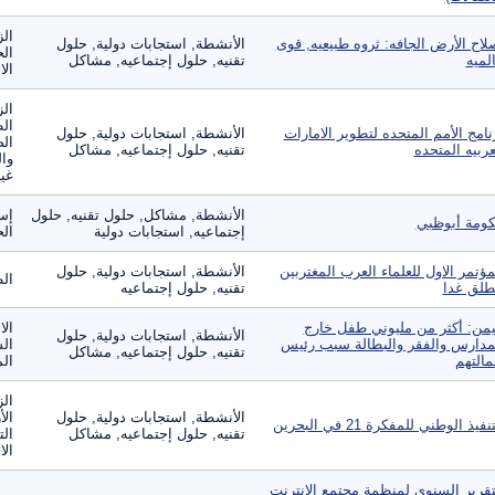
الز
لاح الأرض الجافه: ثروه طبيعيه, قوى
الأنشطة, استجابات دولية, حلول
الح
لميه
تقنيه, حلول إجتماعيه, مشاكل
الا
الز
ال
نامج الأمم المتحده لتطوير الامارات
الأنشطة, استجابات دولية, حلول
الص
عربيه المتحده
تقنيه, حلول إجتماعيه, مشاكل
وال
غير
الأنشطة, مشاكل, حلول تقنيه, حلول
إس
ومة أبوظبي
إجتماعيه, استجابات دولية
ال
مؤتمر الاول للعلماء العرب المغتربين
الأنشطة, استجابات دولية, حلول
ال
طلق غدا
تقنيه, حلول إجتماعيه
يمن: أكثر من مليوني طفل خارج
الا
الأنشطة, استجابات دولية, حلول
مدارس والفقر والبطالة سبب رئيس
الس
تقنيه, حلول إجتماعيه, مشاكل
مالتهم
الم
الز
الأنشطة, استجابات دولية, حلول
الأ
نفيذ الوطني للمفكرة 21 في البحرين
تقنيه, حلول إجتماعيه, مشاكل
الت
الا
تقرير السنوي لمنظمة مجتمع الإنترنت