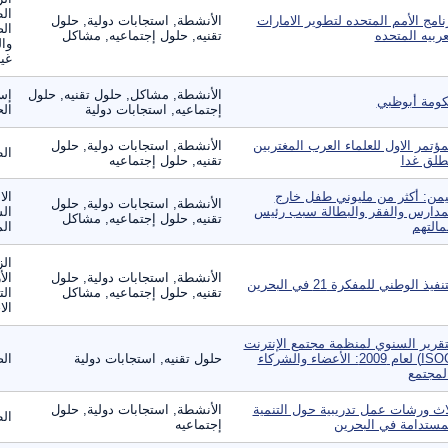
ال
نامج الأمم المتحده لتطوير الامارات
الأنشطة, استجابات دولية, حلول
الص
عربيه المتحده
تقنيه, حلول إجتماعيه, مشاكل
وال
غير
الأنشطة, مشاكل, حلول تقنيه, حلول
إس
ومة أبوظبي
إجتماعيه, استجابات دولية
ال
مؤتمر الاول للعلماء العرب المغتربين
الأنشطة, استجابات دولية, حلول
ال
طلق غدا
تقنيه, حلول إجتماعيه
يمن: أكثر من مليوني طفل خارج
الا
الأنشطة, استجابات دولية, حلول
مدارس والفقر والبطالة سبب رئيس
الس
تقنيه, حلول إجتماعيه, مشاكل
مالتهم
الم
الز
الأنشطة, استجابات دولية, حلول
الأ
نفيذ الوطني للمفكرة 21 في البحرين
تقنيه, حلول إجتماعيه, مشاكل
الت
الا
تقرير السنوي لمنظمة مجتمع الإنترنت
(ISOC) لعام 2009: الأعضاء والشركاء
حلول تقنيه, استجابات دولية
الص
لمجتمع
اث ورشات عمل تدريبية حول التنمية
الأنشطة, استجابات دولية, حلول
ال
مستدامة في البحرين
إجتماعيه