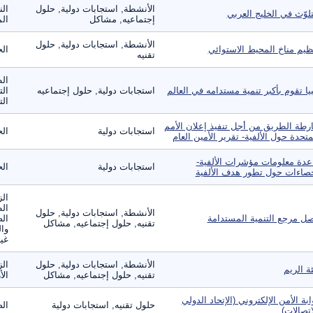
الأنشطة, استجابات دولية, حلول
الن
تلوّث في الخليج العربي
إجتماعيه, مشاكل
الم
الأنشطة, استجابات دولية, حلول
ظيم مناخ المحيط الاستوائي
الح
تقنيه
ال
بيا تقوم بأكبر تنمية مستدامه في العالم
استجابات دولية, حلول إجتماعيه
الت
الت
رطة الطريق من أجل تنفيذ إعلان الأمم
استجابات دولية
ال
متحدة حول الألفية- تقرير الأمين العام
عدة معلومات مؤشرات الألفية-
استجابات دولية
ال
صاءات حول تطور هدف الألفية
الز
ال
الأنشطة, استجابات دولية, حلول
ل مرجع التنمية المستدامة
الص
تقنيه, حلول إجتماعيه, مشاكل
وال
غير
الأنشطة, استجابات دولية, حلول
الز
ئة الريم
تقنيه, حلول إجتماعيه, مشاكل
الأ
ابة الأمن الإلكتروني (الإتحاد الدولي
حلول تقنيه, استجابات دولية
الص
اتصالات)