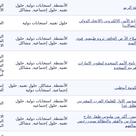
الأنشطة, استجابات دولية, حلول
الز
ئة الريم
تقنيه, حلول إجتماعيه, مشاكل
الأ
ابة الأمن الإلكتروني (الإتحاد الدولي
حلول تقنيه, استجابات دولية
الص
اتصالات)
الز
لاح الأرض الجافه: ثروه طبيعيه, قوى
الأنشطة, استجابات دولية, حلول
الح
لميه
تقنيه, حلول إجتماعيه, مشاكل
الا
الز
ال
نامج الأمم المتحده لتطوير الامارات
الأنشطة, استجابات دولية, حلول
الص
عربيه المتحده
تقنيه, حلول إجتماعيه, مشاكل
وال
غير
الأنشطة, مشاكل, حلول تقنيه, حلول
إس
ومة أبوظبي
إجتماعيه, استجابات دولية
ال
مؤتمر الاول للعلماء العرب المغتربين
الأنشطة, استجابات دولية, حلول
ال
طلق غدا
تقنيه, حلول إجتماعيه
يمن: أكثر من مليوني طفل خارج
الا
الأنشطة, استجابات دولية, حلول
مدارس والفقر والبطالة سبب رئيس
الس
تقنيه, حلول إجتماعيه, مشاكل
مالتهم
الم