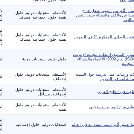
يمن: أكثر من مليوني طفل خارج
الا
الأنشطة, استجابات دولية, حلول
مدارس والفقر والبطالة سبب رئيس
الس
تقنيه, حلول إجتماعيه, مشاكل
مالتهم
الم
الز
الأنشطة, استجابات دولية, حلول
الأ
نفيذ الوطني للمفكرة 21 في البحرين
تقنيه, حلول إجتماعيه, مشاكل
الت
الا
تقرير السنوي لمنظمة مجتمع الإنترنت
(ISOC) لعام 2009: الأعضاء والشركاء
حلول تقنيه, استجابات دولية
الص
لمجتمع
اث ورشات عمل تدريبية حول التنمية
الأنشطة, استجابات دولية, حلول
ال
مستدامة في البحرين
إجتماعيه
الأنشطة, استجابات دولية, حلول
الن
تلوّث في الخليج العربي
إجتماعيه, مشاكل
الم
الأنشطة, استجابات دولية, حلول
ظيم مناخ المحيط الاستوائي
الح
تقنيه
ال
بيا تقوم بأكبر تنمية مستدامه في العالم
استجابات دولية, حلول إجتماعيه
الت
الت