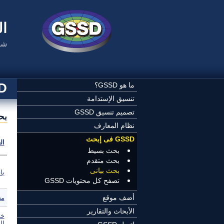
تجاوز إلى المحتوى الرئيسي
ال
شب
SSD
ما هو GSSD؟
تنسيق الإستدامة
تصميم تنسيق GSSD
بح
نظام المعارف
GSSD فى إبحث
ال
بحث بسيط
بحث متقدم
بحث بيانى
با
تصفح كل محتويات GSSD
أضف موقع
مع
الأبحاث والتقارير
خم
ال