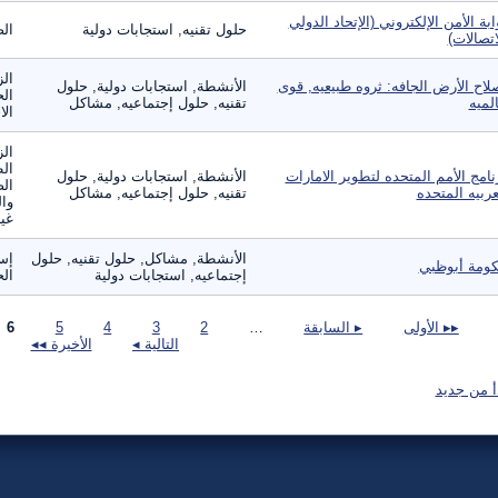
ابة الأمن الإلكتروني (الإتحاد الدولي
حلول تقنيه, استجابات دولية
الص
اتصالات)
الز
لاح الأرض الجافه: ثروه طبيعيه, قوى
الأنشطة, استجابات دولية, حلول
الح
لميه
تقنيه, حلول إجتماعيه, مشاكل
الا
الز
ال
نامج الأمم المتحده لتطوير الامارات
الأنشطة, استجابات دولية, حلول
الص
عربيه المتحده
تقنيه, حلول إجتماعيه, مشاكل
وال
غير
الأنشطة, مشاكل, حلول تقنيه, حلول
إس
ومة أبوظبي
إجتماعيه, استجابات دولية
ال
صفحات
▸▸ الأولى
▸ السابقة
…
2
3
4
5
6
التالية ◂
الأخيرة ◂◂
أ من جديد