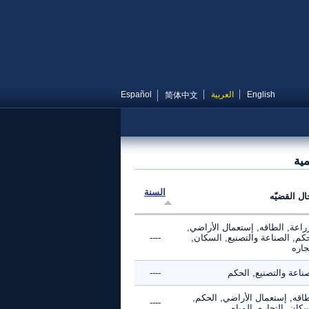
English
العربية
Español
简体中文
مية
السنة
ال القضيّه
راعة, الطاقه, إستعمال الأراضي,
كم, الصناعة والتصنيع, السكان,
----
جاره
ناعة والتصنيع, الحكم
----
طاقه, إستعمال الأراضي, الحكم,
----
كان, التجاره, المياه