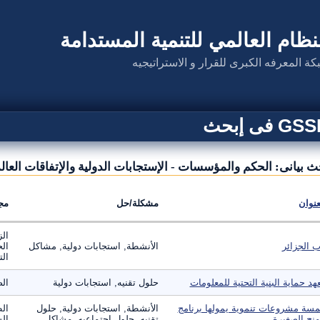
نظام العالمي للتنمية المستدامة
كة المعرفه الكبرى للقرار و الاستراتيجيه
G فى إبحث
ث بيانى: الحكم والمؤسسات - الإستجابات الدولية والإتفاقات العال
عنوان
مشكلة/حل
مج
الز
ب الجزائر
الأنشطة, استجابات دولية, مشاكل
الح
الت
هد حماية البنية التحتية للمعلومات
حلول تقنيه, استجابات دولية
الص
سة مشروعات تنموية يمولها برنامج
الأنشطة, استجابات دولية, حلول
ال
منح الصغيرة
تقنيه, حلول إجتماعيه, مشاكل
الس