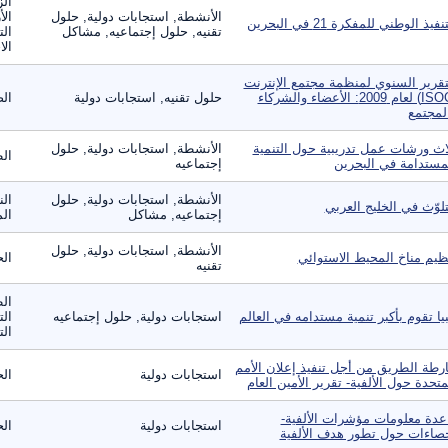
الز
الأنشطة, استجابات دولية, حلول
الأ
نفيذ الوطني للمفكرة 21 في البحرين
تقنيه, حلول إجتماعيه, مشاكل
الت
الا
تقرير السنوي لمنظمة مجتمع الإنترنت
(ISOC) لعام 2009: الأعضاء والشركاء
حلول تقنيه, استجابات دولية
الص
لمجتمع
اث ورشات عمل تدريبية حول التنمية
الأنشطة, استجابات دولية, حلول
ال
مستدامة في البحرين
إجتماعيه
الأنشطة, استجابات دولية, حلول
الن
تلوّث في الخليج العربي
إجتماعيه, مشاكل
الم
الأنشطة, استجابات دولية, حلول
ظيم مناخ المحيط الاستوائي
الح
تقنيه
ال
بيا تقوم بأكبر تنمية مستدامه في العالم
استجابات دولية, حلول إجتماعيه
الت
الت
رطة الطريق من أجل تنفيذ إعلان الأمم
استجابات دولية
ال
متحدة حول الألفية- تقرير الأمين العام
عدة معلومات مؤشرات الألفية-
استجابات دولية
ال
صاءات حول تطور هدف الألفية