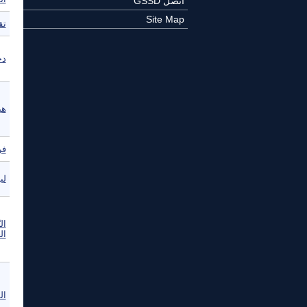
اتصل GSSD
Site Map
تق
دج
هي
فر
لي
ال
الخ
المفكر