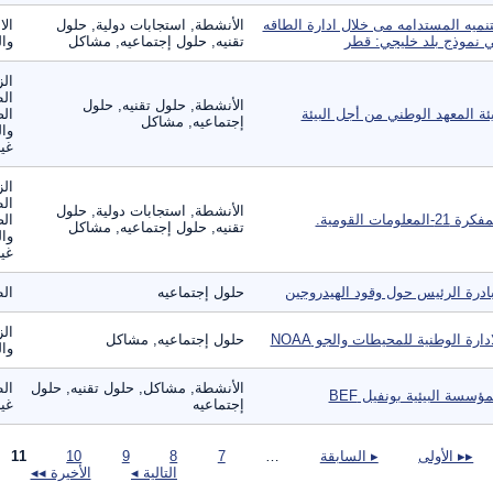
تنميه المستدامه مى خلال ادارة الطاقه
الأنشطة, استجابات دولية, حلول
الا
 نموذج بلد خليجي: قطر
تقنيه, حلول إجتماعيه, مشاكل
وال
الز
ال
الأنشطة, حلول تقنيه, حلول
ئة المعهد الوطني من أجل البيئة
الص
إجتماعيه, مشاكل
وال
غير
الز
ال
الأنشطة, استجابات دولية, حلول
ة 21-المعلومات القومية.
الص
تقنيه, حلول إجتماعيه, مشاكل
وال
غير
ادرة الرئيس حول وقود الهيدروجين
حلول إجتماعيه
ال
الز
ادارة الوطنية للمحيطات والجو NOAA
حلول إجتماعيه, مشاكل
وال
الأنشطة, مشاكل, حلول تقنيه, حلول
الط
مؤسسة البيئية بونفيل BEF
إجتماعيه
غير
صفحات
▸▸ الأولى
▸ السابقة
…
7
8
9
10
11
التالية ◂
الأخيرة ◂◂