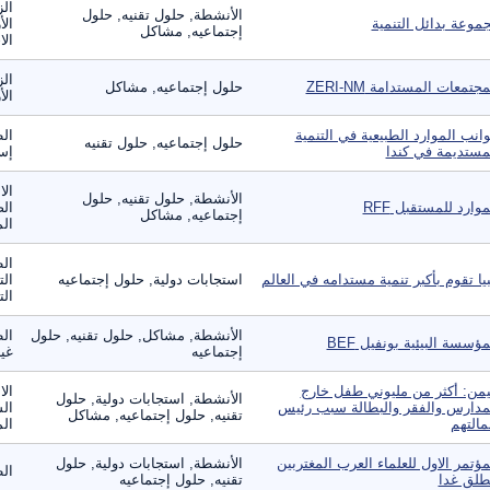
الز
الأنشطة, حلول تقنيه, حلول
موعة بدائل التنمية
الأ
إجتماعيه, مشاكل
الا
الز
مجتمعات المستدامة ZERI-NM
حلول إجتماعيه, مشاكل
ال
انب الموارد الطبيعية في التنمية
الط
حلول إجتماعيه, حلول تقنيه
مستديمة في كندا
إست
الا
الأنشطة, حلول تقنيه, حلول
موارد للمستقبل RFF
الص
إجتماعيه, مشاكل
الم
ال
بيا تقوم بأكبر تنمية مستدامه في العالم
استجابات دولية, حلول إجتماعيه
الت
الت
الأنشطة, مشاكل, حلول تقنيه, حلول
الط
مؤسسة البيئية بونفيل BEF
إجتماعيه
غير
يمن: أكثر من مليوني طفل خارج
الا
الأنشطة, استجابات دولية, حلول
مدارس والفقر والبطالة سبب رئيس
الس
تقنيه, حلول إجتماعيه, مشاكل
مالتهم
الم
مؤتمر الاول للعلماء العرب المغتربين
الأنشطة, استجابات دولية, حلول
ال
طلق غدا
تقنيه, حلول إجتماعيه