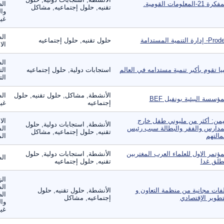
ة 21-المعلومات القومية.
الص
تقنيه, حلول إجتماعيه, مشاكل
وال
غير
الط
 إدارة التنمية المستدامة
حلول تقنيه, حلول إجتماعيه
الا
ال
بيا تقوم بأكبر تنمية مستدامه في العالم
استجابات دولية, حلول إجتماعيه
الت
الت
الأنشطة, مشاكل, حلول تقنيه, حلول
الط
مؤسسة البيئية بونفيل BEF
إجتماعيه
غير
يمن: أكثر من مليوني طفل خارج
الا
الأنشطة, استجابات دولية, حلول
مدارس والفقر والبطالة سبب رئيس
الس
تقنيه, حلول إجتماعيه, مشاكل
مالتهم
الم
مؤتمر الاول للعلماء العرب المغتربين
الأنشطة, استجابات دولية, حلول
ال
طلق غدا
تقنيه, حلول إجتماعيه
الز
ال
فات مجانية من منظمة التعاون و
الأنشطة, حلول تقنيه, حلول
الص
تطوير الإقتصادي
إجتماعيه, مشاكل
وال
غير