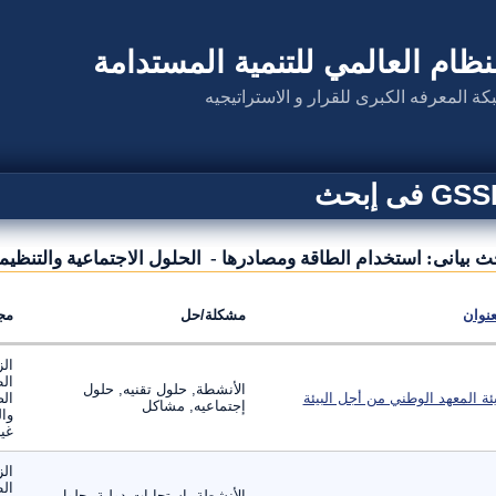
نظام العالمي للتنمية المستدامة
كة المعرفه الكبرى للقرار و الاستراتيجيه
G فى إبحث
ث بيانى: استخدام الطاقة ومصادرها - الحلول الاجتماعية والتنظيم
عنوان
مشكلة/حل
مج
الز
ال
الأنشطة, حلول تقنيه, حلول
ئة المعهد الوطني من أجل البيئة
الص
إجتماعيه, مشاكل
وال
غير
الز
ال
الأنشطة, استجابات دولية, حلول