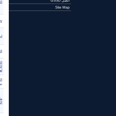
اتصل GSSD
المفكر
Site Map
Prodev-
لي
ال
ال
ال
لع
ال
ين
مل
ال