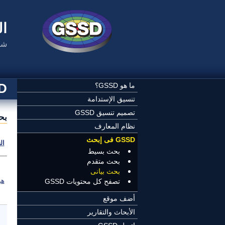
تجاوز إلى المحتوى الرئيسي
ال
شب
SSD
ما هو GSSD؟
تنسيق الإستدامة
تصميم تنسيق GSSD
بح
نظام المعارف
GSSD فى إبحث
ال
بحث بسيط
بحث متقدم
بحث بيانى
هي
تصفح كل محتويات GSSD
أضف موقع
الأبحاث والتقارير