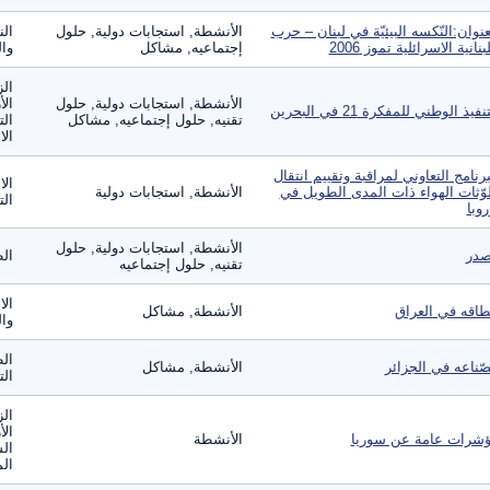
عنوان:النّكسه البيئيّة في لبنان – حرب
الأنشطة, استجابات دولية, حلول
الن
لبنانية الاسرائلية تموز 2006
إجتماعيه, مشاكل
وال
الز
الأنشطة, استجابات دولية, حلول
الأ
نفيذ الوطني للمفكرة 21 في البحرين
تقنيه, حلول إجتماعيه, مشاكل
الت
الا
برنامج التعاوني لمراقبة وتقييم انتقال
الا
وّثات الهواء ذات المدى الطويل في
الأنشطة, استجابات دولية
ال
روبا
الأنشطة, استجابات دولية, حلول
در
ال
تقنيه, حلول إجتماعيه
الا
طاقه في العراق
الأنشطة, مشاكل
وال
الط
صّناعه في الجزائر
الأنشطة, مشاكل
الت
الز
الأ
شرات عامة عن سوريا
الأنشطة
الس
الم