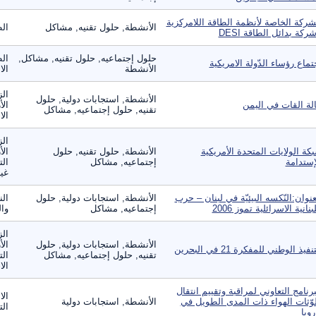
شركة الخاصة لأنظمة الطاقة اللامركزية
الأنشطة, حلول تقنيه, مشاكل
ال
شركة بدائل الطاقة DESI
حلول إجتماعيه, حلول تقنيه, مشاكل,
الط
تماع رؤساء الدّولة الامريكية
الأنشطة
ال
الز
الأنشطة, استجابات دولية, حلول
لة القات في اليمن
الأ
تقنيه, حلول إجتماعيه, مشاكل
الا
الز
كة الولايات المتحدة الأمريكية
الأنشطة, حلول تقنيه, حلول
الأ
إستدامة
إجتماعيه, مشاكل
الت
غير
عنوان:النّكسه البيئيّة في لبنان – حرب
الأنشطة, استجابات دولية, حلول
الن
لبنانية الاسرائلية تموز 2006
إجتماعيه, مشاكل
وال
الز
الأنشطة, استجابات دولية, حلول
الأ
نفيذ الوطني للمفكرة 21 في البحرين
تقنيه, حلول إجتماعيه, مشاكل
الت
الا
برنامج التعاوني لمراقبة وتقييم انتقال
الا
وّثات الهواء ذات المدى الطويل في
الأنشطة, استجابات دولية
ال
روبا