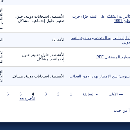
الز
ال
تّأثيرات السّلبيّه على البيئه جرّاء حرب
الأنشطة, استجابات دولية, حلول
الص
ليج 1991
تقنيه, حلول إجتماعيه, مشاكل
وال
غير
امارات العربيه المتحده و صندوق النقد
الأنشطة
الط
دولي
الا
الأنشطة, حلول تقنيه, حلول
موارد للمستقبل RFF
الص
إجتماعيه, مشاكل
الم
الز
يبوتي: شح الامطار يهدد الامن الغذائي
الأنشطة, استجابات دولية, مشاكل
الأ
الا
صفحات
▸▸ الأولى
▸ السابقة
1
2
3
4
5
6
الأخيرة ◂◂
أ من جديد