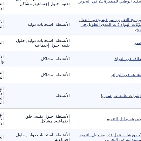
نفيذ الوطني للمفكرة 21 في البحرين
تقنيه, حلول إجتماعيه, مشاكل
الت
الا
برنامج التعاوني لمراقبة وتقييم انتقال
الا
وّثات الهواء ذات المدى الطويل في
الأنشطة, استجابات دولية
ال
روبا
الأنشطة, استجابات دولية, حلول
در
ال
تقنيه, حلول إجتماعيه
الا
طاقه في العراق
الأنشطة, مشاكل
وال
الط
صّناعه في الجزائر
الأنشطة, مشاكل
الت
الز
الأ
شرات عامة عن سوريا
الأنشطة
الس
الم
الز
الأنشطة, حلول تقنيه, حلول
موعة بدائل التنمية
الأ
إجتماعيه, مشاكل
الا
اث ورشات عمل تدريبية حول التنمية
الأنشطة, استجابات دولية, حلول
ال
مستدامة في البحرين
إجتماعيه