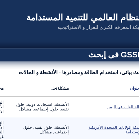
نظام العالمي للتنمية المستدامة
كة المعرفه الكبرى للقرار و الاستراتيجيه
G فى إبحث
ث بيانى: استخدام الطاقة ومصادرها - الأنشطة و الحالات
عنوان
مشكلة/حل
مج
الز
الأنشطة, استجابات دولية, حلول
لة القات في اليمن
الأ
تقنيه, حلول إجتماعيه, مشاكل
الا
الز
كة الولايات المتحدة الأمريكية
الأنشطة, حلول تقنيه, حلول
الأ
إستدامة
إجتماعيه, مشاكل
الت
غير