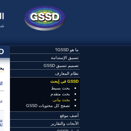
تجاوز إلى المحتوى الرئيسي
ال
شب
SSD
ما هو GSSD؟
تنسيق الإستدامة
تصميم تنسيق GSSD
بح
نظام المعارف
GSSD فى إبحث
ال
بحث بسيط
بحث متقدم
بحث بيانى
حا
تصفح كل محتويات GSSD
أضف موقع
شب
الأبحاث والتقارير
لل