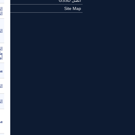
اتصل GSSD
Site Map
ال
ال
الت
ال
مل
أو
مص
ال
ال
مؤ