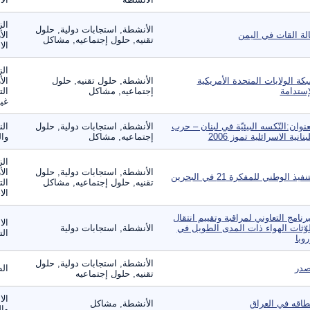
الز
الأنشطة, استجابات دولية, حلول
لة القات في اليمن
الأ
تقنيه, حلول إجتماعيه, مشاكل
الا
الز
كة الولايات المتحدة الأمريكية
الأنشطة, حلول تقنيه, حلول
الأ
إستدامة
إجتماعيه, مشاكل
الت
غير
عنوان:النّكسه البيئيّة في لبنان – حرب
الأنشطة, استجابات دولية, حلول
الن
لبنانية الاسرائلية تموز 2006
إجتماعيه, مشاكل
وال
الز
الأنشطة, استجابات دولية, حلول
الأ
نفيذ الوطني للمفكرة 21 في البحرين
تقنيه, حلول إجتماعيه, مشاكل
الت
الا
برنامج التعاوني لمراقبة وتقييم انتقال
الا
وّثات الهواء ذات المدى الطويل في
الأنشطة, استجابات دولية
ال
روبا
الأنشطة, استجابات دولية, حلول
در
ال
تقنيه, حلول إجتماعيه
الا
طاقه في العراق
الأنشطة, مشاكل
وال