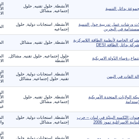
الز
الأنشطة, حلول تقنيه, حلول
موعة بدائل التنمية
الأ
إجتماعيه, مشاكل
الا
اث ورشات عمل تدريبية حول التنمية
الأنشطة, استجابات دولية, حلول
ال
مستدامة في البحرين
إجتماعيه
شركة الخاصة لأنظمة الطاقة اللامركزية
الأنشطة, حلول تقنيه, مشاكل
ال
شركة بدائل الطاقة DESI
حلول إجتماعيه, حلول تقنيه, مشاكل,
الط
تماع رؤساء الدّولة الامريكية
الأنشطة
ال
الز
الأنشطة, استجابات دولية, حلول
لة القات في اليمن
الأ
تقنيه, حلول إجتماعيه, مشاكل
الا
الز
كة الولايات المتحدة الأمريكية
الأنشطة, حلول تقنيه, حلول
الأ
إستدامة
إجتماعيه, مشاكل
الت
غير
عنوان:النّكسه البيئيّة في لبنان – حرب
الأنشطة, استجابات دولية, حلول
الن
لبنانية الاسرائلية تموز 2006
إجتماعيه, مشاكل
وال
الز
الأنشطة, استجابات دولية, حلول
الأ