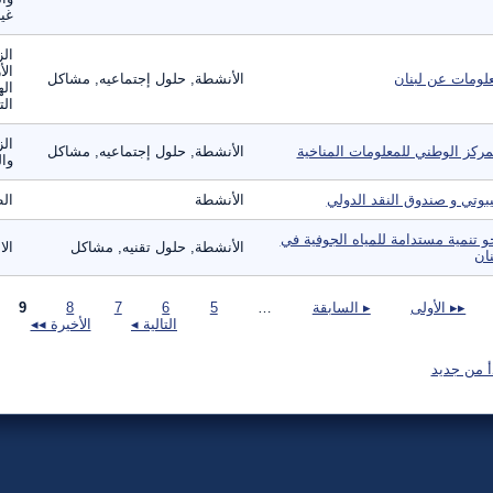
غير
الز
الأ
لومات عن لبنان
الأنشطة, حلول إجتماعيه, مشاكل
اله
الت
الز
مركز الوطني للمعلومات المناخية
الأنشطة, حلول إجتماعيه, مشاكل
وال
بوتي و صندوق النقد الدولي
الأنشطة
الط
و تنمية مستدامة للمياه الجوفية في
الأنشطة, حلول تقنيه, مشاكل
الا
نان
صفحات
▸▸ الأولى
▸ السابقة
…
5
6
7
8
9
التالية ◂
الأخيرة ◂◂
أ من جديد