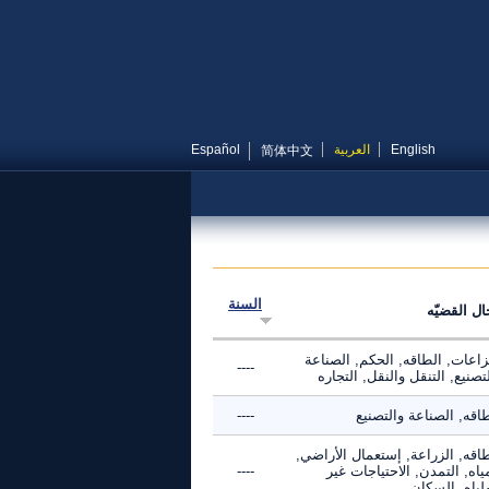
English
العربية
Español
简体中文
السنة
ال القضيّه
زاعات, الطاقه, الحكم, الصناعة
----
تصنيع, التنقل والنقل, التجاره
اقه, الصناعة والتصنيع
----
اقه, الزراعة, إستعمال الأراضي,
ياه, التمدن, الاحتياجات غير
----
لباه, السكان