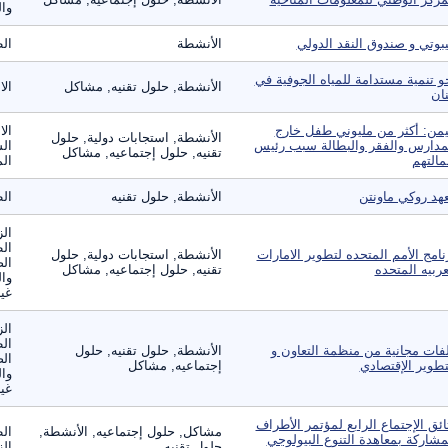
وال
بوتي و صندوق النقد الدولي
الأنشطة
الط
و تنمية مستدامة للمياه الجوفية في
الأنشطة, حلول تقنيه, مشاكل
الا
نان
يمن: أكثر من مليوني طفل خارج
الا
الأنشطة, استجابات دولية, حلول
مدارس والفقر والبطالة سبب رئيس
الس
تقنيه, حلول إجتماعيه, مشاكل
مالتهم
الم
هد روكي ماونتن
الأنشطة, حلول تقنيه
ال
الز
ال
نامج الأمم المتحده لتطوير الامارات
الأنشطة, استجابات دولية, حلول
الص
عربيه المتحده
تقنيه, حلول إجتماعيه, مشاكل
وال
غير
الز
ال
فات مجانية من منظمة التعاون و
الأنشطة, حلول تقنيه, حلول
الص
تطوير الإقتصادي
إجتماعيه, مشاكل
وال
غير
ائق الإجتماع الرابع لمؤتمر الأطراف
مشاكل, حلول إجتماعيه, الأنشطة,
الط
مشاركة بمعاهدة التنوع البيولوجي
حلول تقنيه
الز