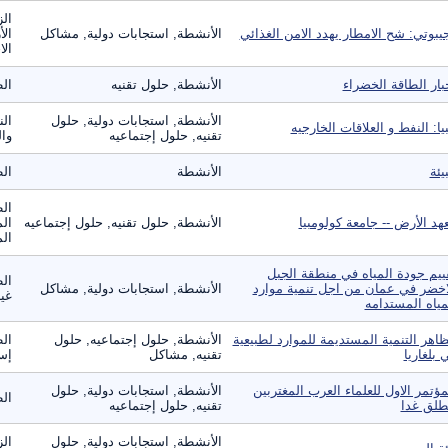
الز
يبوتي: شح الامطار يهدد الامن الغذائي
الأنشطة, استجابات دولية, مشاكل
الأ
الا
بار الطاقة الخضراء
الأنشطة, حلول تقنيه
ال
الأنشطة, استجابات دولية, حلول
الن
بيا: النفط و العلاقات الخارجيه
تقنيه, حلول إجتماعيه
وال
بيئة
الأنشطة
الط
الط
هد الأرض -- جامعة كولومبيا
الأنشطة, حلول تقنيه, حلول إجتماعيه
الم
الم
ييم جودة المياه في منطقة الجبل
الط
اخضر في عمان من اجل تنمية موارد
الأنشطة, استجابات دولية, مشاكل
غير
مياه المستدامه
اهر التنمية المستديمة للموارد لطبيعية
الأنشطة, حلول إجتماعيه, حلول
الط
 بلغاريا
تقنيه, مشاكل
إست
مؤتمر الاول للعلماء العرب المغتربين
الأنشطة, استجابات دولية, حلول
ال
طلق غدا
تقنيه, حلول إجتماعيه
الأنشطة, استجابات دولية, حلول
الز