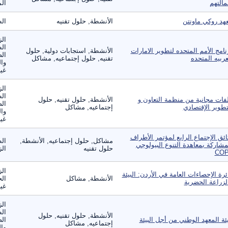
مالتهم
الم
هد روكي ماونتن
الأنشطة, حلول تقنيه
ال
الز
ال
نامج الأمم المتحده لتطوير الامارات
الأنشطة, استجابات دولية, حلول
الص
عربيه المتحده
تقنيه, حلول إجتماعيه, مشاكل
وال
غير
الز
ال
فات مجانية من منظمة التعاون و
الأنشطة, حلول تقنيه, حلول
الص
تطوير الإقتصادي
إجتماعيه, مشاكل
وال
غير
ائق الإجتماع الرابع لمؤتمر الأطراف
مشاكل, حلول إجتماعيه, الأنشطة,
الط
مشاركة بمعاهدة التنوع البيولوجي
حلول تقنيه
الز
CO‏
الز
ئرة الإحصاءات العامة في الأردن: البيئة
الأنشطة, مشاكل
الح
لزراعة الحضرية
غير
الز
ال
الأنشطة, حلول تقنيه, حلول
ئة المعهد الوطني من أجل البيئة
الص
إجتماعيه, مشاكل
وال