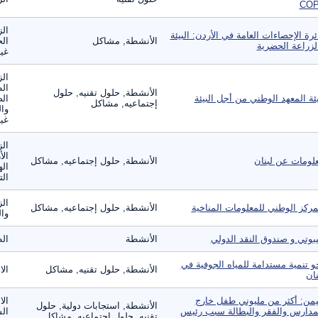
CO‏
الز
ئرة الإحصاءات العامة في الأردن: البيئة
الأنشطة, مشاكل
الح
لزراعة الحضرية
غير
الز
ال
الأنشطة, حلول تقنيه, حلول
ئة المعهد الوطني من أجل البيئة
الص
إجتماعيه, مشاكل
وال
غير
الز
الأ
لومات عن لبنان
الأنشطة, حلول إجتماعيه, مشاكل
اله
الت
الز
مركز الوطني للمعلومات المناخية
الأنشطة, حلول إجتماعيه, مشاكل
وال
بوتي و صندوق النقد الدولي
الأنشطة
الط
و تنمية مستدامة للمياه الجوفية في
الأنشطة, حلول تقنيه, مشاكل
الا
نان
يمن: أكثر من مليوني طفل خارج
الا
الأنشطة, استجابات دولية, حلول
مدارس والفقر والبطالة سبب رئيس
الس
تقنيه, حلول إجتماعيه, مشاكل