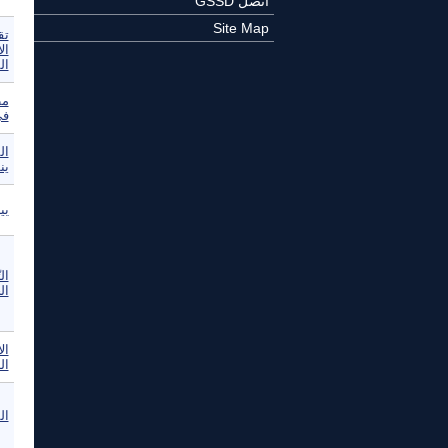
اتصل GSSD
Site Map
تق
ال
ال
مظ
في
ال
ين
بي
ال
الخ
ال
ال
ال