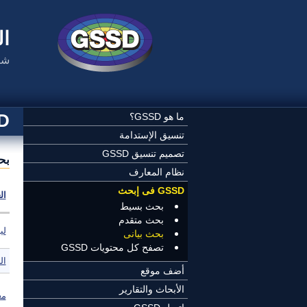
تجاوز إلى المحتوى الرئيسي
ال
شب
SSD
ما هو GSSD؟
تنسيق الإستدامة
تصميم تنسيق GSSD
بح
نظام المعارف
GSSD فى إبحث
ال
بحث بسيط
بحث متقدم
لي
بحث بيانى
تصفح كل محتويات GSSD
ال
أضف موقع
الأبحاث والتقارير
مع