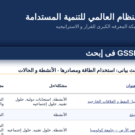
نظام العالمي للتنمية المستدامة
كة المعرفه الكبرى للقرار و الاستراتيجيه
G فى إبحث
ث بيانى: استخدام الطاقة ومصادرها - الأنشطة و الحالات
عنوان
مشكلة/حل
مج
الأنشطة, استجابات دولية, حلول
الن
بيا: النفط و العلاقات الخارجيه
تقنيه, حلول إجتماعيه
وال
بيئة
الأنشطة
الط
الط
هد الأرض -- جامعة كولومبيا
الأنشطة, حلول تقنيه, حلول إجتماعيه
الم
الم