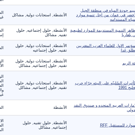
ييم جودة المياه في منطقة الجبل
الط
اخضر في عمان من اجل تنمية موارد
الأنشطة, استجابات دولية, مشاكل
غير
مياه المستدامه
اهر التنمية المستديمة للموارد لطبيعية
الأنشطة, حلول إجتماعيه, حلول
الط
 بلغاريا
تقنيه, مشاكل
إست
مؤتمر الاول للعلماء العرب المغتربين
الأنشطة, استجابات دولية, حلول
ال
طلق غدا
تقنيه, حلول إجتماعيه
الأنشطة, استجابات دولية, حلول
الز
ئة الريم
تقنيه, حلول إجتماعيه, مشاكل
الأ
الز
ال
تّأثيرات السّلبيّه على البيئه جرّاء حرب
الأنشطة, استجابات دولية, حلول
الص
ليج 1991
تقنيه, حلول إجتماعيه, مشاكل
وال
غير
امارات العربيه المتحده و صندوق النقد
الأنشطة
الط
دولي
الا
الأنشطة, حلول تقنيه, حلول
موارد للمستقبل RFF
الص
إجتماعيه, مشاكل
الم