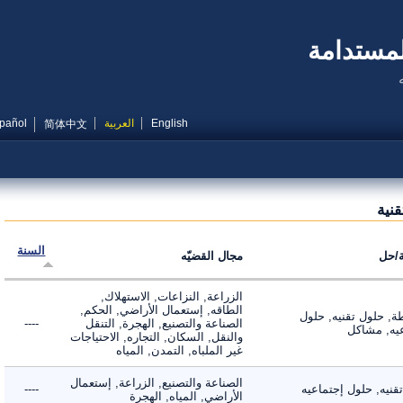
مستدامة
English
العربية
Español
简体中文
ية
السنة
ل
مجال القضيّه
الزراعة, النزاعات, الاستهلاك,
الطاقه, إستعمال الأراضي, الحكم,
 حلول تقنيه, حلول
الصناعة والتصنيع, الهجرة, التنقل
----
, مشاكل
والنقل, السكان, التجاره, الاحتياجات
غير الملباه, التمدن, المياه
الصناعة والتصنيع, الزراعة, إستعمال
ه, حلول إجتماعيه
----
الأراضي, المياه, الهجرة