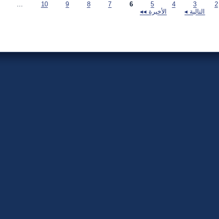
…
10
9
8
7
6
5
4
3
التالية ◂
الأخيرة ◂◂