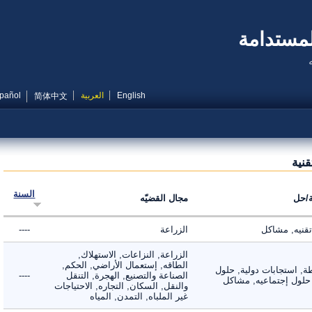
مستدامة
English
العربية
Español
简体中文
ية
السنة
ل
مجال القضيّه
يه, مشاكل
الزراعة
----
الزراعة, النزاعات, الاستهلاك,
الطاقه, إستعمال الأراضي, الحكم,
 استجابات دولية, حلول
الصناعة والتصنيع, الهجرة, التنقل
----
لول إجتماعيه, مشاكل
والنقل, السكان, التجاره, الاحتياجات
غير الملباه, التمدن, المياه