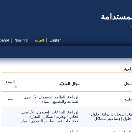
مستدامة
English
العربية
Español
简体中文
ية
السنة
ل
مجال القضيّه
الزراعة, الطاقه, إستعمال الأراضي,
ه
----
الصناعة والتصنيع, المياه
الزراعة, النزاعات, إستعمال الأراضي,
 استجابات دولية, حلول
الحكم, الهجرة, السكان, التجاره,
----
لول إجتماعيه, مشاكل
الاحتياجات غير الملباه, التمدن, المياه
حلول تقنيه
الزراعة
----