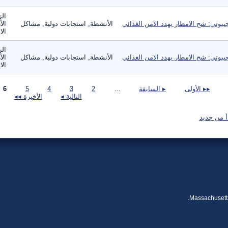
الز
يبوتي: شح الامطار يهدد الامن الغذائي
الأنشطة, استجابات دولية, مشاكل
الأ
الا
الز
يبوتي: شح الامطار يهدد الامن الغذائي
الأنشطة, استجابات دولية, مشاكل
الأ
الا
صفحات
▸▸ الأولى
▸ السابقة
…
2
3
4
5
6
التالية ◂
الأخيرة ◂◂
أ من جديد