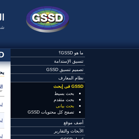
تجاوز إلى المحتوى الرئيسي
ال
شب
SSD
ما هو GSSD؟
تنسيق الإستدامة
تصميم تنسيق GSSD
بح
نظام المعارف
GSSD فى إبحث
ال
بحث بسيط
بحث متقدم
لبن
بحث بيانى
تصفح كل محتويات GSSD
لبن
أضف موقع
الأبحاث والتقارير
لبن